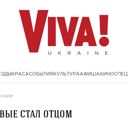
ЕЗДЫ
КРАСА
СОБЫТИЯ
КУЛЬТУРА
АФИША
КИНО
СПЕЦ
Л ОТЦОМ
вые стал отцом