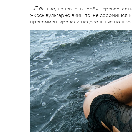
«ЇЇ батько, напевно, в гробу перевертаєт
Якось вульгарно вийшло, не соромишся кліп
прокомментировали недовольные пользов