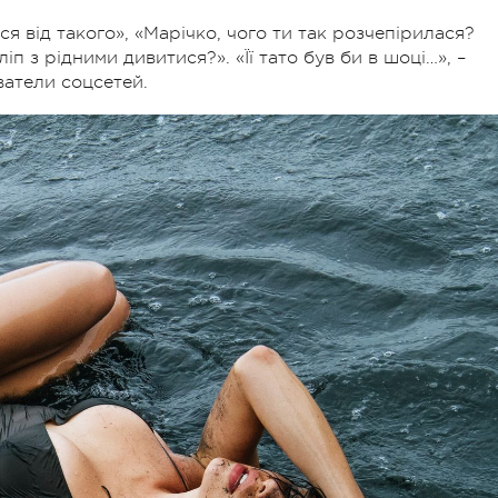
ься від такого», «Марічко, чого ти так розчепірилася?
 з рідними дивитися?». «Її тато був би в шоці…», –
атели соцсетей.