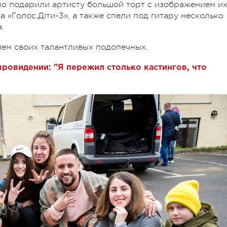
ло подарили артисту большой торт с изображением и
 «Голос.Діти-3», а также спели под гитару несколько
.
ием своих талантливых подопечных.
вровидении: "Я пережил столько кастингов, что