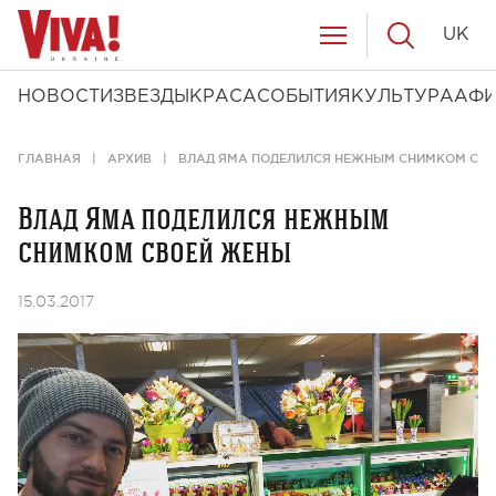
UK
НОВОСТИ
ЗВЕЗДЫ
КРАСА
СОБЫТИЯ
КУЛЬТУРА
АФ
ГЛАВНАЯ
АРХИВ
ВЛАД ЯМА ПОДЕЛИЛСЯ НЕЖНЫМ СНИМКОМ СВ
Влад Яма поделился нежным
снимком своей жены
15.03.2017