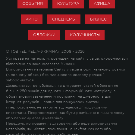
СОБЫТИЯ
КУЛЬТУРА
АФИША
КИНО
СПЕЦТЕМЫ
БИЗНЕС
ОБЛОЖКИ
КОЛУМНИСТЫ
© ТОВ «ЕДІМЕДІА-УКРАЇНА», 2008 - 2026
Усі права на матеріали, розміщені на сайті viva.ua, охороняються
відповідно до законодавства України.
Використання матеріалів Сайту viva.ua в оригінальному розмірі
(в повному обсязі) без письмового дозволу редакції
забороняється.
Дозволяється републікація та цитування статей обсягом не
більше 250 знаків для одного інформаційного матеріалу, з
обов'язковим зазначенням посилання на джерело, а для
Інтернет-ресурсів – пряме для пошукових систем
гіперпосилання, не закрите від індексації пошуковими
системами. Гіперпосилання має бути розміщене в підзаголовку
або першому абзаці матеріалу.
Передрук, копіювання, відтворення або інше використання
матеріалів, які містять посилання на rexfeatures.com або
depositphotos.com, суворо заборонені.