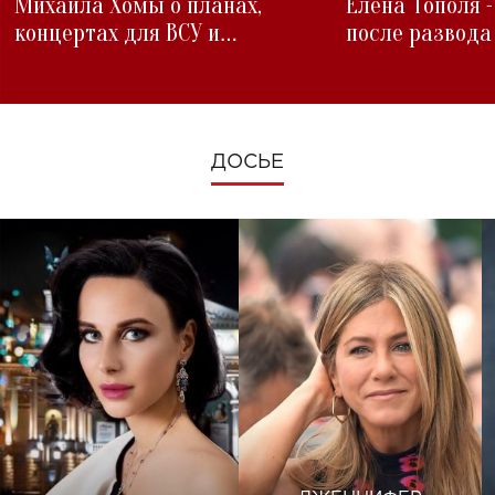
Михаила Хомы о планах,
Елена Тополя 
концертах для ВСУ и
после развода
изменениях во время войны
ДОСЬЕ