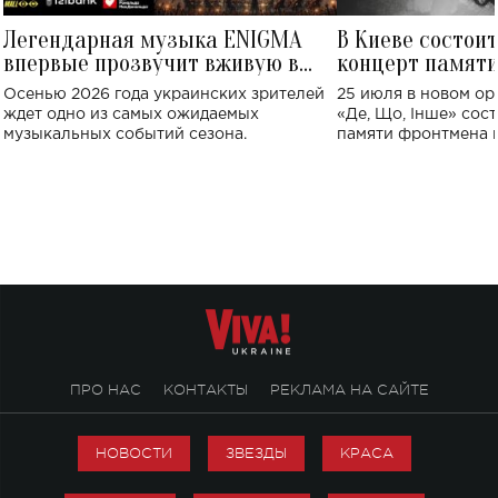
Легендарная музыка ENIGMA
В Киеве состои
впервые прозвучит вживую в
концерт памят
Украине: где состоится концерт
Клименко: более
Осенью 2026 года украинских зрителей
25 июля в новом op
исполнят песн
ждет одно из самых ожидаемых
«Де, Що, Інше» сос
музыкальных событий сезона.
памяти фронтмена
Михаила Клименко. 
особенный музыкал
посвященный артист
стало символом ис
настоящей любви.
ПРО НАС
КОНТАКТЫ
РЕКЛАМА НА САЙТЕ
НОВОСТИ
ЗВЕЗДЫ
КРАСА