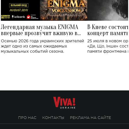
Легендарная музыка ENIGMA
В Киеве состои
впервые прозвучит вживую в
концерт памят
Украине: где состоится концерт
Клименко: более
Осенью 2026 года украинских зрителей
25 июля в новом op
исполнят песн
ждет одно из самых ожидаемых
«Де, Що, Інше» сос
музыкальных событий сезона.
памяти фронтмена
Михаила Клименко. 
особенный музыкал
посвященный артист
стало символом ис
настоящей любви.
ПРО НАС
КОНТАКТЫ
РЕКЛАМА НА САЙТЕ