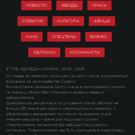
НОВОСТИ
ЗВЕЗДЫ
КРАСА
СОБЫТИЯ
КУЛЬТУРА
АФИША
КИНО
СПЕЦТЕМЫ
БИЗНЕС
ОБЛОЖКИ
КОЛУМНИСТЫ
© ТОВ «ЕДІМЕДІА-УКРАЇНА», 2008 - 2026
Усі права на матеріали, розміщені на сайті viva.ua, охороняються
відповідно до законодавства України.
Використання матеріалів Сайту viva.ua в оригінальному розмірі
(в повному обсязі) без письмового дозволу редакції
забороняється.
Дозволяється републікація та цитування статей обсягом не
більше 250 знаків для одного інформаційного матеріалу, з
обов'язковим зазначенням посилання на джерело, а для
Інтернет-ресурсів – пряме для пошукових систем
гіперпосилання, не закрите від індексації пошуковими
системами. Гіперпосилання має бути розміщене в підзаголовку