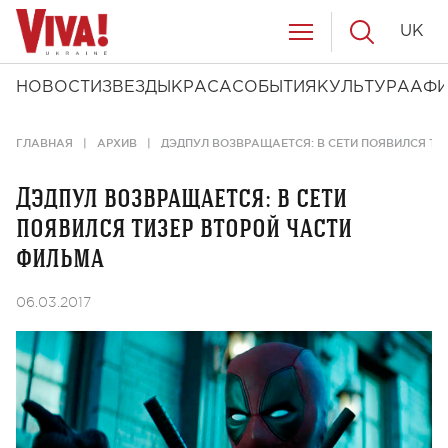
UK
НОВОСТИ
ЗВЕЗДЫ
КРАСА
СОБЫТИЯ
КУЛЬТУРА
АФ
ГЛАВНАЯ
АРХИВ
ДЭДПУЛ ВОЗВРАЩАЕТСЯ: В СЕТИ ПОЯВИЛСЯ ТИ
Дэдпул возвращается: в сети
появился тизер второй части
фильма
06.03.2017