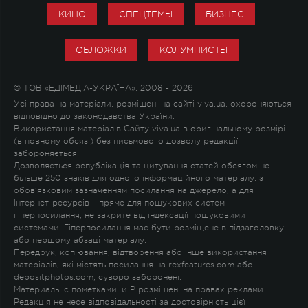
КИНО
СПЕЦТЕМЫ
БИЗНЕС
ОБЛОЖКИ
КОЛУМНИСТЫ
© ТОВ «ЕДІМЕДІА-УКРАЇНА», 2008 - 2026
Усі права на матеріали, розміщені на сайті viva.ua, охороняються
відповідно до законодавства України.
Використання матеріалів Сайту viva.ua в оригінальному розмірі
(в повному обсязі) без письмового дозволу редакції
забороняється.
Дозволяється републікація та цитування статей обсягом не
більше 250 знаків для одного інформаційного матеріалу, з
обов'язковим зазначенням посилання на джерело, а для
Інтернет-ресурсів – пряме для пошукових систем
гіперпосилання, не закрите від індексації пошуковими
системами. Гіперпосилання має бути розміщене в підзаголовку
або першому абзаці матеріалу.
Передрук, копіювання, відтворення або інше використання
матеріалів, які містять посилання на rexfeatures.com або
depositphotos.com, суворо заборонені.
Материалы с пометками
!
и
P
розміщені на правах реклами.
Редакція не несе відповідальності за достовірність цієї