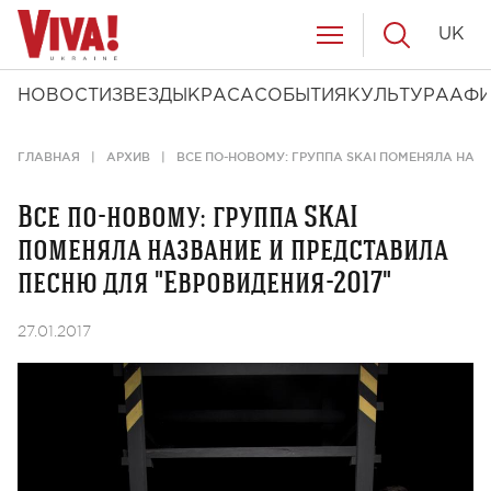
UK
НОВОСТИ
ЗВЕЗДЫ
КРАСА
СОБЫТИЯ
КУЛЬТУРА
АФ
ГЛАВНАЯ
АРХИВ
ВСЕ ПО-НОВОМУ: ГРУППА SKAI ПОМЕНЯЛА НАЗВ
Все по-новому: группа SKAI
поменяла название и представила
песню для "Евровидения-2017"
27.01.2017