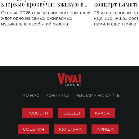
впервые прозвучит вживую в
концерт памят
Украине: где состоится концерт
Клименко: более
Осенью 2026 года украинских зрителей
25 июля в новом op
исполнят песн
ждет одно из самых ожидаемых
«Де, Що, Інше» сос
музыкальных событий сезона.
памяти фронтмена
Михаила Клименко. 
особенный музыкал
посвященный артист
стало символом ис
настоящей любви.
ПРО НАС
КОНТАКТЫ
РЕКЛАМА НА САЙТЕ
НОВОСТИ
ЗВЕЗДЫ
КРАСА
СОБЫТИЯ
КУЛЬТУРА
АФИША