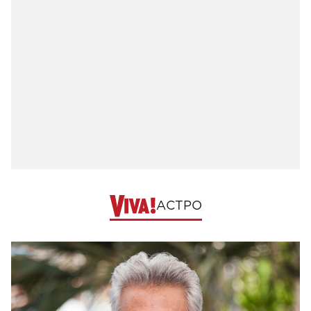
АСТРО