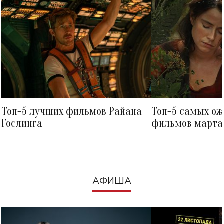
Топ-5 лучших фильмов Райана
Топ-5 самых о
Гослинга
фильмов марта 
посмотреть в к
АФИША