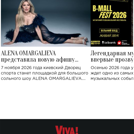
ALENA OMARGALIEVA
Легендарная м
представила новую афишу
впервые прозву
большого концерта во Дворце
Украине: где со
7 ноября 2026 года киевский Дворец
Осенью 2026 года у
спорта
спорта станет площадкой для большого
ждет одно из самы
сольного шоу ALENA OMARGALIEVA.
музыкальных событ
Концерт получил символичное название
«Не пьяная — влюбленная».