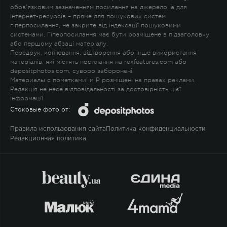
обов'язковим зазначенням посилання на джерело, а для
Інтернет-ресурсів – пряме для пошукових систем
гіперпосилання, не закрите від індексації пошуковими
системами. Гіперпосилання має бути розміщене в підзаголовку
або першому абзаці матеріалу.
Передрук, копіювання, відтворення або інше використання
матеріалів, які містять посилання на rexfeatures.com або
depositphotos.com, суворо заборонені.
Материалы с пометками
!
и
P
розміщені на правах реклами.
Редакція не несе відповідальності за достовірність цієї
інформації.
Стоковые фото от:
Правила использования сайта
Политика конфиденциальности
Редакционная политика