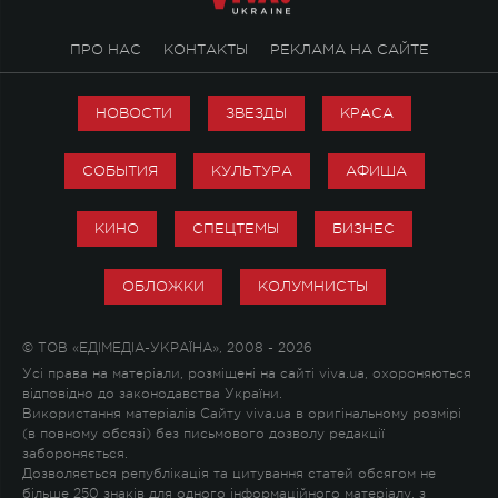
ПРО НАС
КОНТАКТЫ
РЕКЛАМА НА САЙТЕ
НОВОСТИ
ЗВЕЗДЫ
КРАСА
СОБЫТИЯ
КУЛЬТУРА
АФИША
КИНО
СПЕЦТЕМЫ
БИЗНЕС
ОБЛОЖКИ
КОЛУМНИСТЫ
© ТОВ «ЕДІМЕДІА-УКРАЇНА», 2008 - 2026
Усі права на матеріали, розміщені на сайті viva.ua, охороняються
відповідно до законодавства України.
Використання матеріалів Сайту viva.ua в оригінальному розмірі
(в повному обсязі) без письмового дозволу редакції
забороняється.
Дозволяється републікація та цитування статей обсягом не
більше 250 знаків для одного інформаційного матеріалу, з