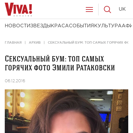
UK
НОВОСТИ
ЗВЕЗДЫ
КРАСА
СОБЫТИЯ
КУЛЬТУРА
АФ
ГЛАВНАЯ
АРХИВ
СЕКСУАЛЬНЫЙ БУМ: ТОП САМЫХ ГОРЯЧИХ ФОТ
Сексуальный бум: топ самых
горячих фото Эмили Ратаковски
06.12.2016