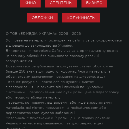
КИНО
СПЕЦТЕМЫ
БИЗНЕС
ОБЛОЖКИ
КОЛУМНИСТЫ
© ТОВ «ЕДІМЕДІА-УКРАЇНА», 2008 - 2026
Усі права на матеріали, розміщені на сайті viva.ua, охороняються
відповідно до законодавства України.
Використання матеріалів Сайту viva.ua в оригінальному розмірі
(в повному обсязі) без письмового дозволу редакції
забороняється.
Дозволяється републікація та цитування статей обсягом не
більше 250 знаків для одного інформаційного матеріалу, з
обов'язковим зазначенням посилання на джерело, а для
Інтернет-ресурсів – пряме для пошукових систем
гіперпосилання, не закрите від індексації пошуковими
системами. Гіперпосилання має бути розміщене в підзаголовку
або першому абзаці матеріалу.
Передрук, копіювання, відтворення або інше використання
матеріалів, які містять посилання на rexfeatures.com або
depositphotos.com, суворо заборонені.
Материалы с пометками
!
и
P
розміщені на правах реклами.
Редакція не несе відповідальності за достовірність цієї
інформації.