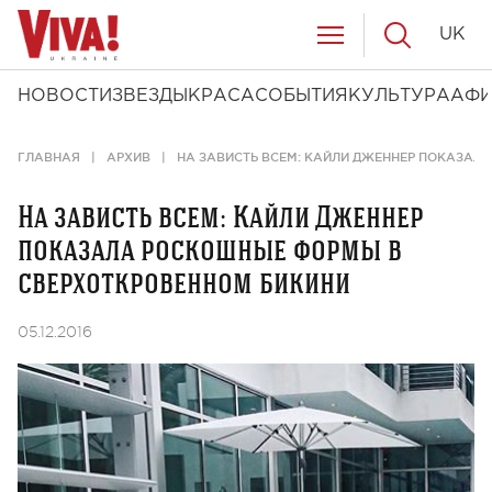
UK
НОВОСТИ
ЗВЕЗДЫ
КРАСА
СОБЫТИЯ
КУЛЬТУРА
АФ
ГЛАВНАЯ
АРХИВ
НА ЗАВИСТЬ ВСЕМ: КАЙЛИ ДЖЕННЕР ПОКАЗАЛ
На зависть всем: Кайли Дженнер
показала роскошные формы в
сверхоткровенном бикини
05.12.2016