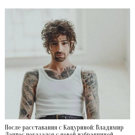
После расставания с Кацуриной: Владимир
Дантес показался с новой избранницей