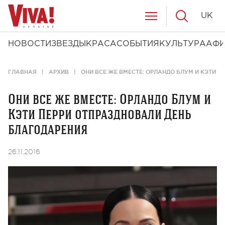
UK
НОВОСТИ
ЗВЕЗДЫ
КРАСА
СОБЫТИЯ
КУЛЬТУРА
АФ
ГЛАВНАЯ
АРХИВ
ОНИ ВСЕ ЖЕ ВМЕСТЕ: ОРЛАНДО БЛУМ И КЭТИ 
Они все же вместе: Орландо Блум и
Кэти Перри отпраздновали День
благодарения
26.11.2016