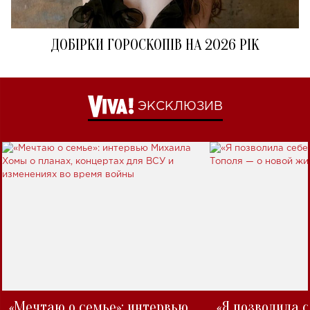
ДОБІРКИ ГОРОСКОПІВ НА 2026 РІК
ЭКСКЛЮЗИВ
«Мечтаю о семье»: интервью
«Я позволила 