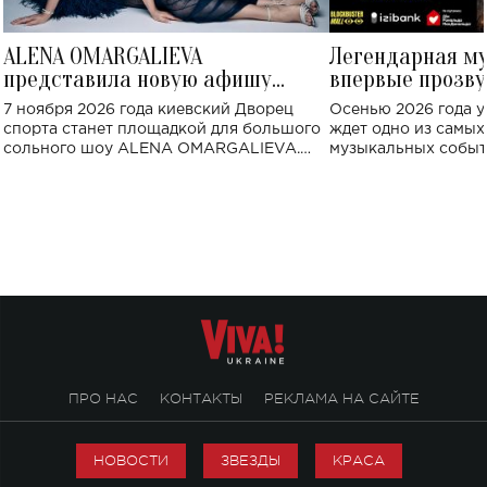
ALENA OMARGALIEVA
Легендарная м
представила новую афишу
впервые прозву
большого концерта во Дворце
Украине: где со
7 ноября 2026 года киевский Дворец
Осенью 2026 года у
спорта
спорта станет площадкой для большого
ждет одно из самы
сольного шоу ALENA OMARGALIEVA.
музыкальных событ
Концерт получил символичное название
«Не пьяная — влюбленная».
ПРО НАС
КОНТАКТЫ
РЕКЛАМА НА САЙТЕ
НОВОСТИ
ЗВЕЗДЫ
КРАСА