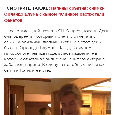
СМОТРИТЕ ТАКЖЕ:
Папины объятия: снимки
Орландо Блума с сыном Флинном растрогали
фанатов
Несколько дней назад в США праздновали День
благодарения, который принято отмечать с
самыми близкими людьми. Вот и 2 в этот день
была с Орландо Блумом. Да-да, в личном
микроблоге певица поделилась кадрами, на
которых отчетливо видно знаменитого актера в
забавном наряде. К слову, в подобных пижамах
были и Кэти, и ее отец.