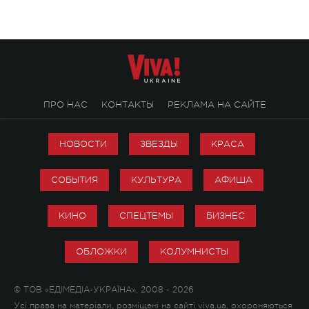
ПРО НАС
КОНТАКТЫ
РЕКЛАМА НА САЙТЕ
НОВОСТИ
ЗВЕЗДЫ
КРАСА
СОБЫТИЯ
КУЛЬТУРА
АФИША
КИНО
СПЕЦТЕМЫ
БИЗНЕС
ОБЛОЖКИ
КОЛУМНИСТЫ
© ТОВ «ЕДІМЕДІА-УКРАЇНА», 2008 - 2026
Усі права на матеріали, розміщені на сайті viva.ua, охороняються