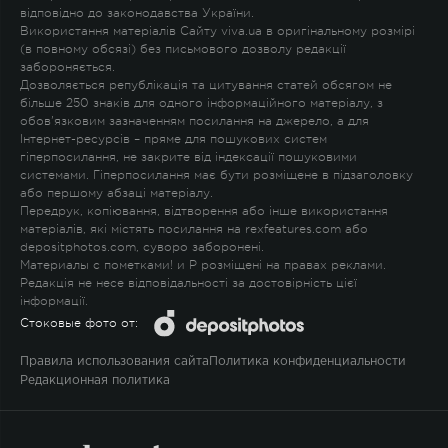
відповідно до законодавства України.
Використання матеріалів Сайту viva.ua в оригінальному розмірі
(в повному обсязі) без письмового дозволу редакції
забороняється.
Дозволяється републікація та цитування статей обсягом не
більше 250 знаків для одного інформаційного матеріалу, з
обов'язковим зазначенням посилання на джерело, а для
Інтернет-ресурсів – пряме для пошукових систем
гіперпосилання, не закрите від індексації пошуковими
системами. Гіперпосилання має бути розміщене в підзаголовку
або першому абзаці матеріалу.
Передрук, копіювання, відтворення або інше використання
матеріалів, які містять посилання на rexfeatures.com або
depositphotos.com, суворо заборонені.
Материалы с пометками
!
и
P
розміщені на правах реклами.
Редакція не несе відповідальності за достовірність цієї
інформації.
Стоковые фото от:
Правила использования сайта
Политика конфиденциальности
Редакционная политика