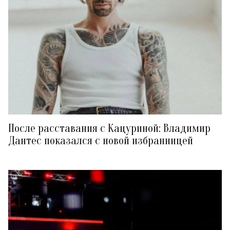
После расставания с Кацуриной: Владимир
Дантес показался с новой избранницей