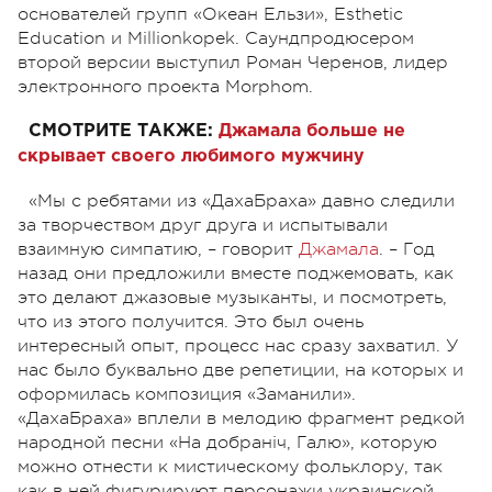
основателей групп «Океан Ельзи», Esthetic
Education и Millionkopek. Саундпродюсером
второй версии выступил Роман Черенов, лидер
электронного проекта Morphom.
СМОТРИТЕ ТАКЖЕ:
Джамала больше не
скрывает своего любимого мужчину
«Мы с ребятами из «ДахаБраха» давно следили
за творчеством друг друга и испытывали
взаимную симпатию, – говорит
Джамала
. – Год
назад они предложили вместе поджемовать, как
это делают джазовые музыканты, и посмотреть,
что из этого получится. Это был очень
интересный опыт, процесс нас сразу захватил. У
нас было буквально две репетиции, на которых и
оформилась композиция «Заманили».
«ДахаБраха» вплели в мелодию фрагмент редкой
народной песни «На добраніч, Галю», которую
можно отнести к мистическому фольклору, так
как в ней фигурируют персонажи украинской