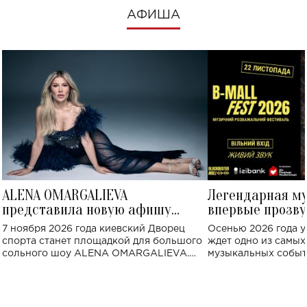
АФИША
ALENA OMARGALIEVA
Легендарная м
представила новую афишу
впервые прозву
большого концерта во Дворце
Украине: где со
7 ноября 2026 года киевский Дворец
Осенью 2026 года у
спорта
спорта станет площадкой для большого
ждет одно из самы
сольного шоу ALENA OMARGALIEVA.
музыкальных событ
Концерт получил символичное название
«Не пьяная — влюбленная».