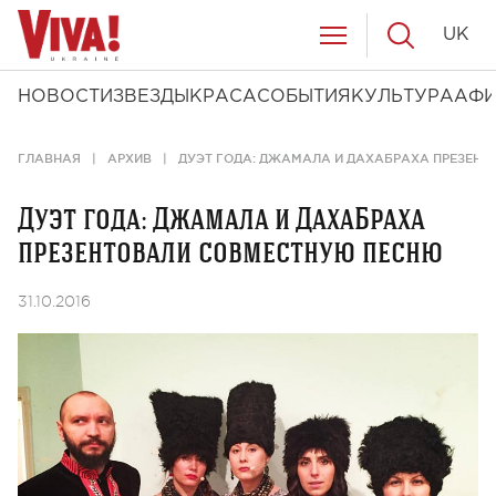
UK
НОВОСТИ
ЗВЕЗДЫ
КРАСА
СОБЫТИЯ
КУЛЬТУРА
АФ
ГЛАВНАЯ
АРХИВ
ДУЭТ ГОДА: ДЖАМАЛА И ДАХАБРАХА ПРЕЗЕН
Дуэт года: Джамала и ДахаБраха
презентовали совместную песню
31.10.2016