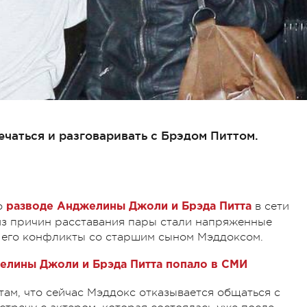
ечаться и разговаривать с Брэдом Питтом.
о
в сети
разводе Анджелины Джоли и Брэда Питта
из причин расставания пары стали напряженные
 – его конфликты со старшим сыном Мэддоксом.
елины Джоли и Брэда Питта попало в СМИ
ам, что сейчас Мэддокс отказывается общаться с