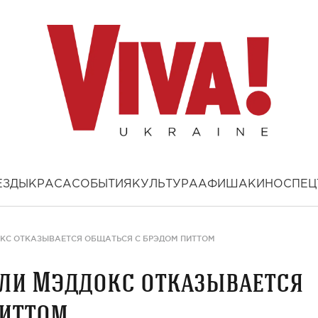
ЕЗДЫ
КРАСА
СОБЫТИЯ
КУЛЬТУРА
АФИША
КИНО
СПЕЦ
КС ОТКАЗЫВАЕТСЯ ОБЩАТЬСЯ С БРЭДОМ ПИТТОМ
ли Мэддокс отказывается
Питтом