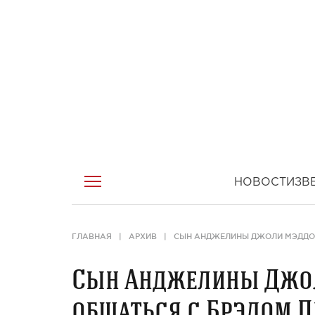
НОВОСТИ
ЗВ
ГЛАВНАЯ
АРХИВ
СЫН АНДЖЕЛИНЫ ДЖОЛИ МЭДДО
Сын Анджелины Джо
общаться с Брэдом 