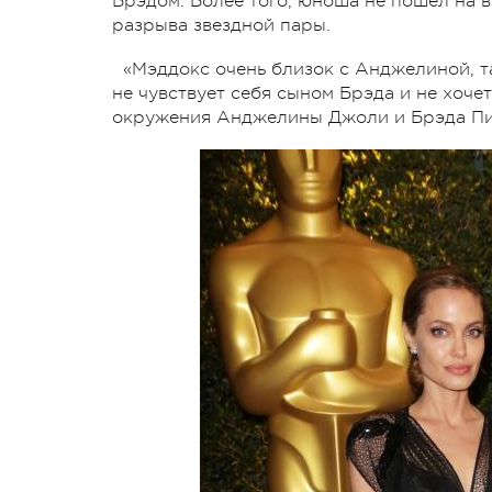
Брэдом. Более того, юноша не пошел на в
разрыва звездной пары.
«Мэддокс очень близок с Анджелиной, та
не чувствует себя сыном Брэда и не хочет
окружения Анджелины Джоли и Брэда Пи