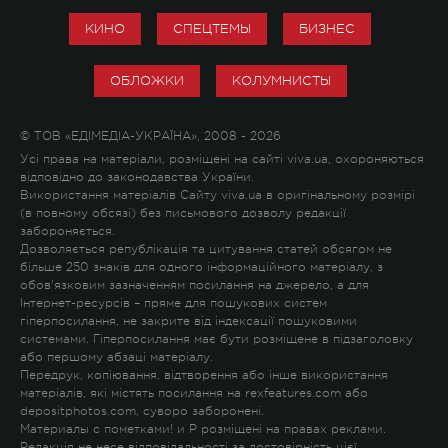
КИНО
СПЕЦТЕМЫ
БИЗНЕС
ОБЛОЖКИ
КОЛУМНИСТЫ
© ТОВ «ЕДІМЕДІА-УКРАЇНА», 2008 - 2026
Усі права на матеріали, розміщені на сайті viva.ua, охороняються
відповідно до законодавства України.
Використання матеріалів Сайту viva.ua в оригінальному розмірі
(в повному обсязі) без письмового дозволу редакції
забороняється.
Дозволяється републікація та цитування статей обсягом не
більше 250 знаків для одного інформаційного матеріалу, з
обов'язковим зазначенням посилання на джерело, а для
Інтернет-ресурсів – пряме для пошукових систем
гіперпосилання, не закрите від індексації пошуковими
системами. Гіперпосилання має бути розміщене в підзаголовку
або першому абзаці матеріалу.
Передрук, копіювання, відтворення або інше використання
матеріалів, які містять посилання на rexfeatures.com або
depositphotos.com, суворо заборонені.
Материалы с пометками
!
и
P
розміщені на правах реклами.
Редакція не несе відповідальності за достовірність цієї