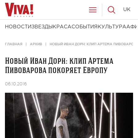
UK
НОВОСТИ
ЗВЕЗДЫ
КРАСА
СОБЫТИЯ
КУЛЬТУРА
АФ
ГЛАВНАЯ
АРХИВ
НОВЫЙ ИВАН ДОРН: КЛИП АРТЕМА ПИВОВАРОВ
Новый Иван Дорн: клип Артема
Пивоварова покоряет Европу
06.10.2016