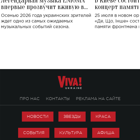
Легендарная музыка ENIGMA
В Киеве состои
впервые прозвучит вживую в
концерт памят
Украине: где состоится концерт
Клименко: более
Осенью 2026 года украинских зрителей
25 июля в новом op
исполнят песн
ждет одно из самых ожидаемых
«Де, Що, Інше» сос
музыкальных событий сезона.
памяти фронтмена
Михаила Клименко. 
особенный музыкал
посвященный артист
стало символом ис
настоящей любви.
ПРО НАС
КОНТАКТЫ
РЕКЛАМА НА САЙТЕ
НОВОСТИ
ЗВЕЗДЫ
КРАСА
СОБЫТИЯ
КУЛЬТУРА
АФИША