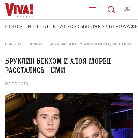
UK
НОВОСТИ
ЗВЕЗДЫ
КРАСА
СОБЫТИЯ
КУЛЬТУРА
АФ
ГЛАВНАЯ
АРХИВ
БРУКЛИН БЕКХЭМ И ХЛОЯ МОРЕЦ РАССТАЛИСЬ 
Бруклин Бекхэм и Хлоя Морец
расстались - СМИ
02.09.2016