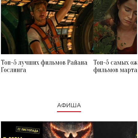
Топ-5 лучших фильмов Райана
Топ-5 самых о
Гослинга
фильмов марта 
посмотреть в к
АФИША