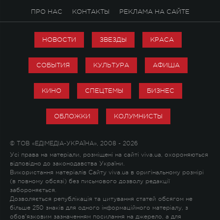
ПРО НАС
КОНТАКТЫ
РЕКЛАМА НА САЙТЕ
НОВОСТИ
ЗВЕЗДЫ
КРАСА
СОБЫТИЯ
КУЛЬТУРА
АФИША
КИНО
СПЕЦТЕМЫ
БИЗНЕС
ОБЛОЖКИ
КОЛУМНИСТЫ
© ТОВ «ЕДІМЕДІА-УКРАЇНА», 2008 - 2026
Усі права на матеріали, розміщені на сайті viva.ua, охороняються
відповідно до законодавства України.
Використання матеріалів Сайту viva.ua в оригінальному розмірі
(в повному обсязі) без письмового дозволу редакції
забороняється.
Дозволяється републікація та цитування статей обсягом не
більше 250 знаків для одного інформаційного матеріалу, з
обов'язковим зазначенням посилання на джерело, а для