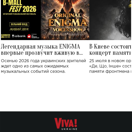
Легендарная музыка ENIGMA
В Киеве состои
впервые прозвучит вживую в
концерт памят
Украине: где состоится концерт
Клименко: более
Осенью 2026 года украинских зрителей
25 июля в новом op
исполнят песн
ждет одно из самых ожидаемых
«Де, Що, Інше» сос
музыкальных событий сезона.
памяти фронтмена
Михаила Клименко. 
особенный музыкал
посвященный артист
стало символом ис
настоящей любви.