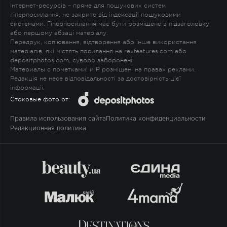
Інтернет-ресурсів – пряме для пошукових систем
гіперпосилання, не закрите від індексації пошуковими
системами. Гіперпосилання має бути розміщене в підзаголовку
або першому абзаці матеріалу.
Передрук, копіювання, відтворення або інше використання
матеріалів, які містять посилання на rexfeatures.com або
depositphotos.com, суворо заборонені.
Материалы с пометками
!
и
P
розміщені на правах реклами.
Редакція не несе відповідальності за достовірність цієї
інформації.
Стоковые фото от:
Правила использования сайта
Политика конфиденциальности
Редакционная политика