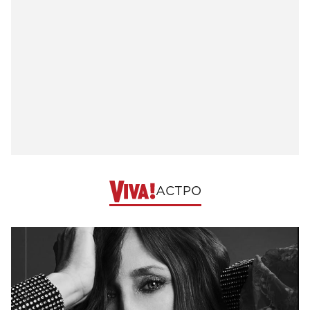
АСТРО