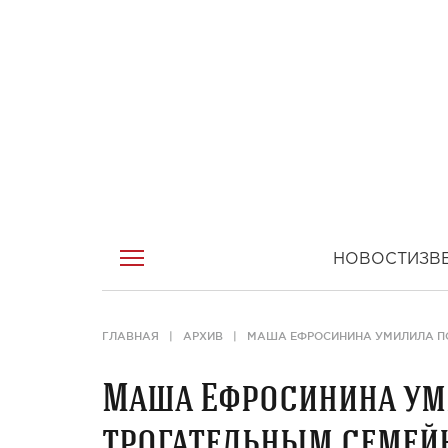
НОВОСТИ
ЗВ
ГЛАВНАЯ
АРХИВ
МАША ЕФРОСИНИНА УМИЛИЛА П
Маша Ефросинина ум
трогательным семей