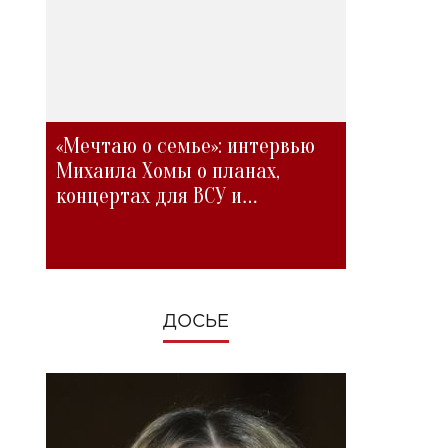
«Мечтаю о семье»: интервью
Михаила Хомы о планах,
концертах для ВСУ и
изменениях во время войны
ДОСЬЕ