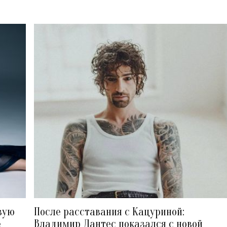
вую
После расставания с Кацуриной:
е
Владимир Дантес показался с новой