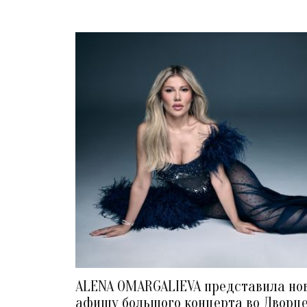
ALENA OMARGALIEVA представила но
афишу большого концерта во Дворц