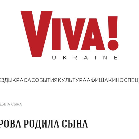
ЕЗДЫ
КРАСА
СОБЫТИЯ
КУЛЬТУРА
АФИША
КИНО
СПЕЦ
ОДИЛА СЫНА
рова родила сына