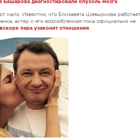
 Башарова диагностировали опухоль мозга
т мало. Известно, что Елизавета Шевыркова работает
енка, актер и его возлюбленная пока официально не
.
вскоре пара узаконит отношения