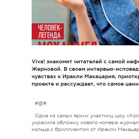
Viva! знакомит читателей с самой не
Жерновой. В своем интервью-исповеди
чувствах к Иракли Макацария, приот
проекте и рассуждает, что самое це
#@#
Одна из самых ярких участниц шоу «Холо
украсила обложку нового номера журнала
кольца с бриллиантом от Иракли Макацари