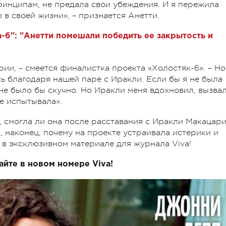
принципам, не предала свои убеждения. И я пережила
в своей жизни», – признается Анетти.
-6": "Анетти помешали победить ее закрытость и
рии, – смеется финалистка проекта «Холостяк-6». – Но
ь благодаря нашей паре с Иракли. Если бы я не была
не было бы скучно. Но Иракли меня вдохновил, вызва
не испытывала».
, смогла ли она после расставания с Иракли Макацар
и, наконец, почему на проекте устраивала истерики и
 в эксклюзивном материале для журнала Viva!
йте в новом номере Viva!