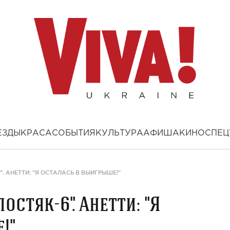
ЕЗДЫ
КРАСА
СОБЫТИЯ
КУЛЬТУРА
АФИША
КИНО
СПЕЦ
. АНЕТТИ: "Я ОСТАЛАСЬ В ВЫИГРЫШЕ!"
стяк-6". Анетти: "Я
!"