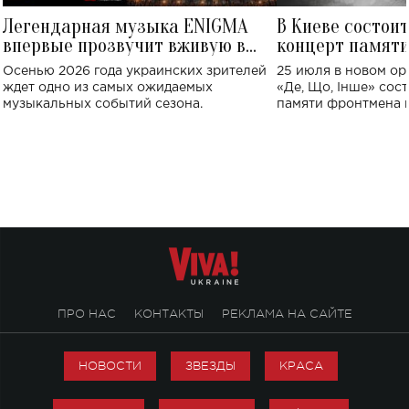
Легендарная музыка ENIGMA
В Киеве состои
впервые прозвучит вживую в
концерт памят
Украине: где состоится концерт
Клименко: более
Осенью 2026 года украинских зрителей
25 июля в новом op
исполнят песн
ждет одно из самых ожидаемых
«Де, Що, Інше» сос
музыкальных событий сезона.
памяти фронтмена
Михаила Клименко. 
особенный музыкал
посвященный артист
стало символом ис
настоящей любви.
ПРО НАС
КОНТАКТЫ
РЕКЛАМА НА САЙТЕ
НОВОСТИ
ЗВЕЗДЫ
КРАСА