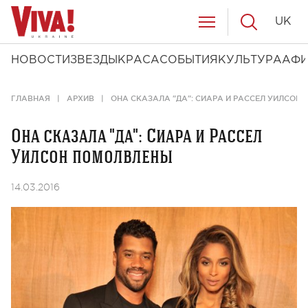
UK
НОВОСТИ
ЗВЕЗДЫ
КРАСА
СОБЫТИЯ
КУЛЬТУРА
АФ
ГЛАВНАЯ
АРХИВ
ОНА СКАЗАЛА "ДА": СИАРА И РАССЕЛ УИЛСОН
Она сказала "да": Сиара и Рассел
Уилсон помолвлены
14.03.2016