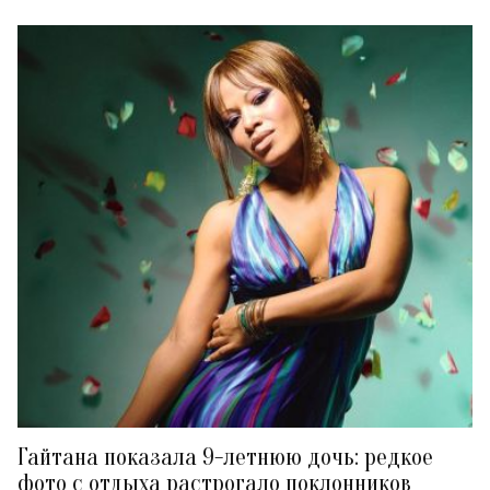
Гайтана показала 9-летнюю дочь: редкое
фото с отдыха растрогало поклонников