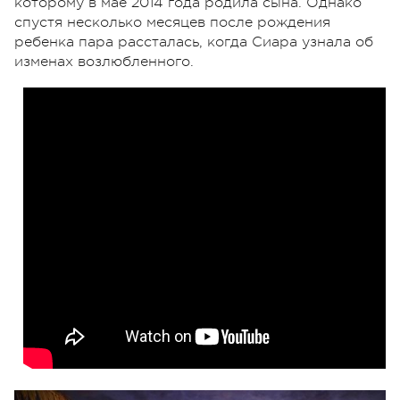
которому в мае 2014 года родила сына. Однако
спустя несколько месяцев после рождения
ребенка пара рассталась, когда Сиара узнала об
изменах возлюбленного.