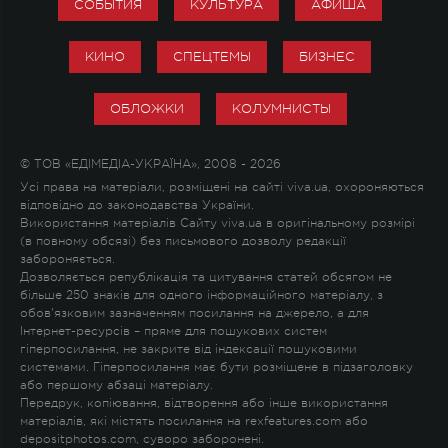
СОБЫТИЯ
КУЛЬТУРА
АФИША
КИНО
СПЕЦТЕМЫ
БИЗНЕС
ОБЛОЖКИ
КОЛУМНИСТЫ
© ТОВ «ЕДІМЕДІА-УКРАЇНА», 2008 - 2026
Усі права на матеріали, розміщені на сайті viva.ua, охороняються
відповідно до законодавства України.
Використання матеріалів Сайту viva.ua в оригінальному розмірі
(в повному обсязі) без письмового дозволу редакції
забороняється.
Дозволяється републікація та цитування статей обсягом не
більше 250 знаків для одного інформаційного матеріалу, з
обов'язковим зазначенням посилання на джерело, а для
Інтернет-ресурсів – пряме для пошукових систем
гіперпосилання, не закрите від індексації пошуковими
системами. Гіперпосилання має бути розміщене в підзаголовку
або першому абзаці матеріалу.
Передрук, копіювання, відтворення або інше використання
матеріалів, які містять посилання на rexfeatures.com або
depositphotos.com, суворо заборонені.