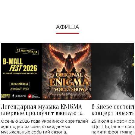
АФИША
Легендарная музыка ENIGMA
В Киеве состои
впервые прозвучит вживую в
концерт памят
Украине: где состоится концерт
Клименко: более
Осенью 2026 года украинских зрителей
25 июля в новом op
исполнят песн
ждет одно из самых ожидаемых
«Де, Що, Інше» сос
музыкальных событий сезона.
памяти фронтмена