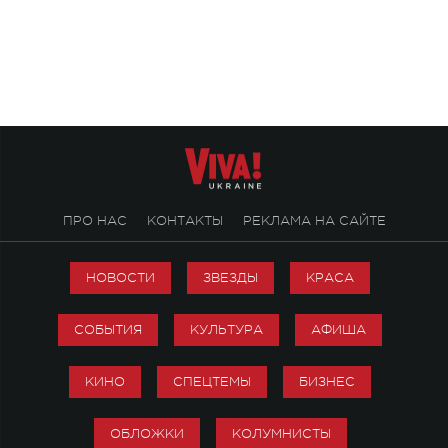
Михаила Клименко. 
особенный музыкал
посвященный артист
стало символом ис
настоящей любви.
ПРО НАС
КОНТАКТЫ
РЕКЛАМА НА САЙТЕ
НОВОСТИ
ЗВЕЗДЫ
КРАСА
СОБЫТИЯ
КУЛЬТУРА
АФИША
КИНО
СПЕЦТЕМЫ
БИЗНЕС
ОБЛОЖКИ
КОЛУМНИСТЫ