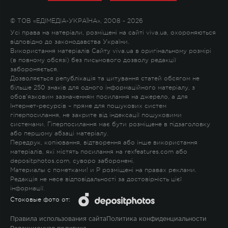
© ТОВ «ЕДІМЕДІА-УКРАЇНА», 2008 - 2026
Усі права на матеріали, розміщені на сайті viva.ua, охороняються
відповідно до законодавства України.
Використання матеріалів Сайту viva.ua в оригінальному розмірі
(в повному обсязі) без письмового дозволу редакції
забороняється.
Дозволяється републікація та цитування статей обсягом не
більше 250 знаків для одного інформаційного матеріалу, з
обов'язковим зазначенням посилання на джерело, а для
Інтернет-ресурсів – пряме для пошукових систем
гіперпосилання, не закрите від індексації пошуковими
системами. Гіперпосилання має бути розміщене в підзаголовку
або першому абзаці матеріалу.
Передрук, копіювання, відтворення або інше використання
матеріалів, які містять посилання на rexfeatures.com або
depositphotos.com, суворо заборонені.
Материалы с пометками
!
и
P
розміщені на правах реклами.
Редакція не несе відповідальності за достовірність цієї
інформації.
Стоковые фото от:
Правила использования сайта
Политика конфиденциальности