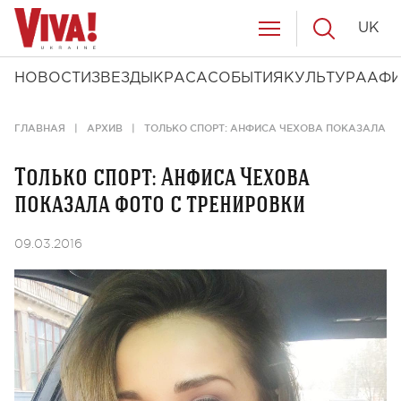
UK
НОВОСТИ
ЗВЕЗДЫ
КРАСА
СОБЫТИЯ
КУЛЬТУРА
АФ
ГЛАВНАЯ
АРХИВ
ТОЛЬКО СПОРТ: АНФИСА ЧЕХОВА ПОКАЗАЛА Ф
Только спорт: Анфиса Чехова
показала фото с тренировки
09.03.2016