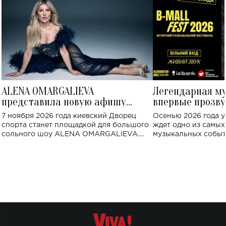
ALENA OMARGALIEVA
Легендарная м
представила новую афишу
впервые прозву
большого концерта во Дворце
Украине: где со
7 ноября 2026 года киевский Дворец
Осенью 2026 года у
спорта
спорта станет площадкой для большого
ждет одно из самы
сольного шоу ALENA OMARGALIEVA.
музыкальных событ
Концерт получил символичное название
«Не пьяная — влюбленная».