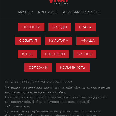
ПРО НАС
КОНТАКТЫ
РЕКЛАМА НА САЙТЕ
НОВОСТИ
ЗВЕЗДЫ
КРАСА
СОБЫТИЯ
КУЛЬТУРА
АФИША
КИНО
СПЕЦТЕМЫ
БИЗНЕС
ОБЛОЖКИ
КОЛУМНИСТЫ
© ТОВ «ЕДІМЕДІА-УКРАЇНА», 2008 - 2026
Усі права на матеріали, розміщені на сайті viva.ua, охороняються
відповідно до законодавства України.
Використання матеріалів Сайту viva.ua в оригінальному розмірі
(в повному обсязі) без письмового дозволу редакції
забороняється.
Дозволяється републікація та цитування статей обсягом не
більше 250 знаків для одного інформаційного матеріалу, з