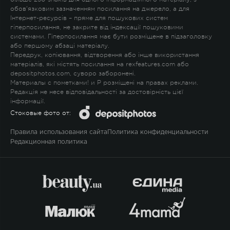
обов'язковим зазначенням посилання на джерело, а для
Інтернет-ресурсів – пряме для пошукових систем
гіперпосилання, не закрите від індексації пошуковими
системами. Гіперпосилання має бути розміщене в підзаголовку
або першому абзаці матеріалу.
Передрук, копіювання, відтворення або інше використання
матеріалів, які містять посилання на rexfeatures.com або
depositphotos.com, суворо заборонені.
Материалы с пометками
!
и
P
розміщені на правах реклами.
Редакція не несе відповідальності за достовірність цієї
інформації.
Стоковые фото от:
Правила использования сайта
Политика конфиденциальности
Редакционная политика