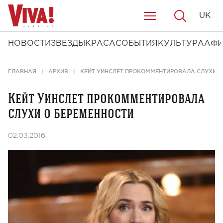
UK
НОВОСТИ
ЗВЕЗДЫ
КРАСА
СОБЫТИЯ
КУЛЬТУРА
АФ
ГЛАВНАЯ
АРХИВ
КЕЙТ УИНСЛЕТ ПРОКОММЕНТИРОВАЛА СЛУХИ О
Кейт Уинслет прокомментировала
слухи о беременности
02.03.2016