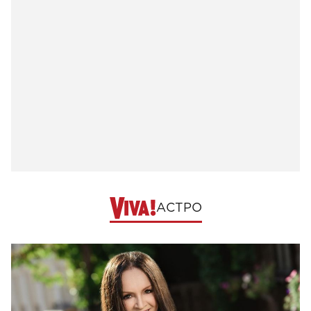
АСТРО