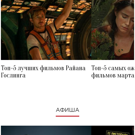
Топ-5 лучших фильмов Райана
Топ-5 самых о
Гослинга
фильмов марта 
посмотреть в к
АФИША