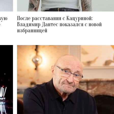
вую
После расставания с Кацуриной:
е
Владимир Дантес показался с новой
избранницей