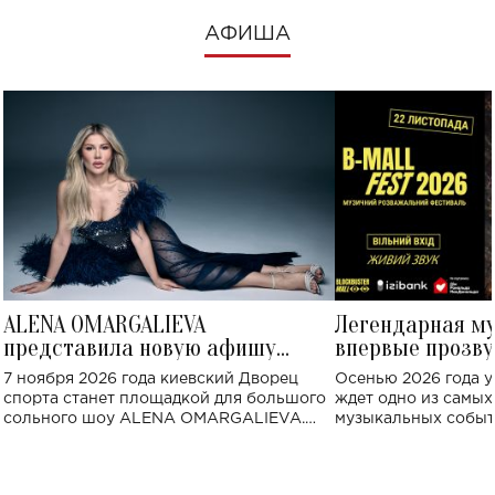
АФИША
ALENA OMARGALIEVA
Легендарная м
представила новую афишу
впервые прозву
большого концерта во Дворце
Украине: где со
7 ноября 2026 года киевский Дворец
Осенью 2026 года у
спорта
спорта станет площадкой для большого
ждет одно из самы
сольного шоу ALENA OMARGALIEVA.
музыкальных событ
Концерт получил символичное название
«Не пьяная — влюбленная».