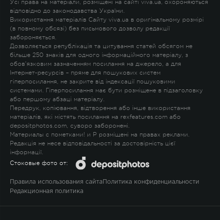
Усі права на матеріали, розміщені на сайті viva.ua, охороняються
відповідно до законодавства України.
Використання матеріалів Сайту viva.ua в оригінальному розмірі
(в повному обсязі) без письмового дозволу редакції
забороняється.
Дозволяється републікація та цитування статей обсягом не
більше 250 знаків для одного інформаційного матеріалу, з
обов'язковим зазначенням посилання на джерело, а для
Інтернет-ресурсів – пряме для пошукових систем
гіперпосилання, не закрите від індексації пошуковими
системами. Гіперпосилання має бути розміщене в підзаголовку
або першому абзаці матеріалу.
Передрук, копіювання, відтворення або інше використання
матеріалів, які містять посилання на rexfeatures.com або
depositphotos.com, суворо заборонені.
Материалы с пометками
!
и
P
розміщені на правах реклами.
Редакція не несе відповідальності за достовірність цієї
інформації.
Стоковые фото от:
Правила использования сайта
Политика конфиденциальности
Редакционная политика