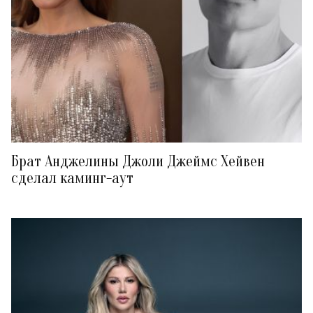
Брат Анджелины Джоли Джеймс Хейвен
сделал каминг-аут