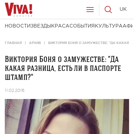
UK
НОВОСТИ
ЗВЕЗДЫ
КРАСА
СОБЫТИЯ
КУЛЬТУРА
АФ
ГЛАВНАЯ
АРХИВ
ВИКТОРИЯ БОНЯ О ЗАМУЖЕСТВЕ: "ДА КАКАЯ РА
Виктория Боня о замужестве: "Да
какая разница, есть ли в паспорте
штамп?"
11.02.2016