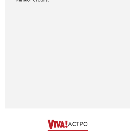
меняют страну.
АСТРО