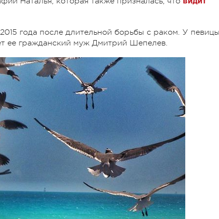
фии Наталья, которая также призналась, что
видит
015 года после длительной борьбы с раком. У певиц
ет ее гражданский муж Дмитрий Шепелев.