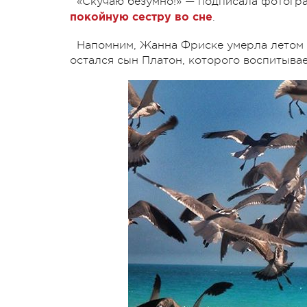
«Скучаю безумно!» — подписала фотогра
.
покойную сестру во сне
Напомним, Жанна Фриске умерла летом 2
остался сын Платон, которого воспитыва