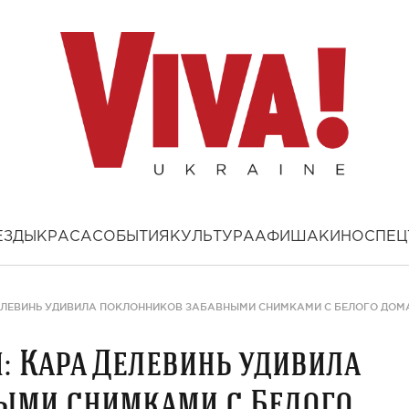
ЕЗДЫ
КРАСА
СОБЫТИЯ
КУЛЬТУРА
АФИША
КИНО
СПЕЦ
ДЕЛЕВИНЬ УДИВИЛА ПОКЛОННИКОВ ЗАБАВНЫМИ СНИМКАМИ С БЕЛОГО ДОМ
: Кара Делевинь удивила
ыми снимками с Белого