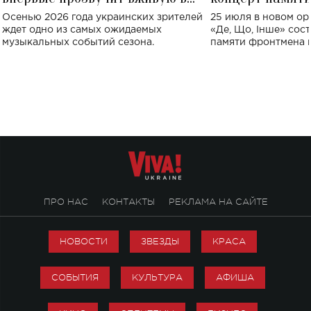
Украине: где состоится концерт
Клименко: более
Осенью 2026 года украинских зрителей
25 июля в новом op
исполнят песн
ждет одно из самых ожидаемых
«Де, Що, Інше» сос
музыкальных событий сезона.
памяти фронтмена
Михаила Клименко. 
особенный музыкал
посвященный артист
стало символом ис
настоящей любви.
ПРО НАС
КОНТАКТЫ
РЕКЛАМА НА САЙТЕ
НОВОСТИ
ЗВЕЗДЫ
КРАСА
СОБЫТИЯ
КУЛЬТУРА
АФИША