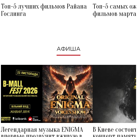
Топ-5 лучших фильмов Райана
Топ-5 самых о
Гослинга
фильмов марта 
посмотреть в к
АФИША
Легендарная музыка ENIGMA
В Киеве состои
впервые прозвучит вживую в
концерт памят