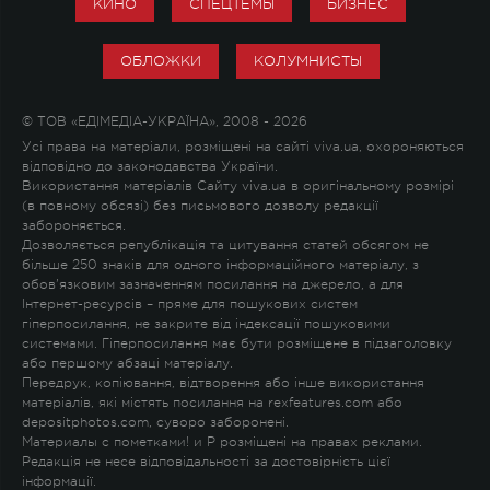
КИНО
СПЕЦТЕМЫ
БИЗНЕС
ОБЛОЖКИ
КОЛУМНИСТЫ
© ТОВ «ЕДІМЕДІА-УКРАЇНА», 2008 - 2026
Усі права на матеріали, розміщені на сайті viva.ua, охороняються
відповідно до законодавства України.
Використання матеріалів Сайту viva.ua в оригінальному розмірі
(в повному обсязі) без письмового дозволу редакції
забороняється.
Дозволяється републікація та цитування статей обсягом не
більше 250 знаків для одного інформаційного матеріалу, з
обов'язковим зазначенням посилання на джерело, а для
Інтернет-ресурсів – пряме для пошукових систем
гіперпосилання, не закрите від індексації пошуковими
системами. Гіперпосилання має бути розміщене в підзаголовку
або першому абзаці матеріалу.
Передрук, копіювання, відтворення або інше використання
матеріалів, які містять посилання на rexfeatures.com або
depositphotos.com, суворо заборонені.
Материалы с пометками
!
и
P
розміщені на правах реклами.
Редакція не несе відповідальності за достовірність цієї
інформації.