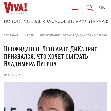
UK
НОВОСТИ
ЗВЕЗДЫ
КРАСА
СОБЫТИЯ
КУЛЬТУРА
АФ
ГЛАВНАЯ
АРХИВ
НЕОЖИДАННО: ЛЕОНАРДО ДИКАПРИО ПРИЗНАЛС
Неожиданно: Леонардо ДиКаприо
признался, что хочет сыграть
Владимира Путина
16.01.2016