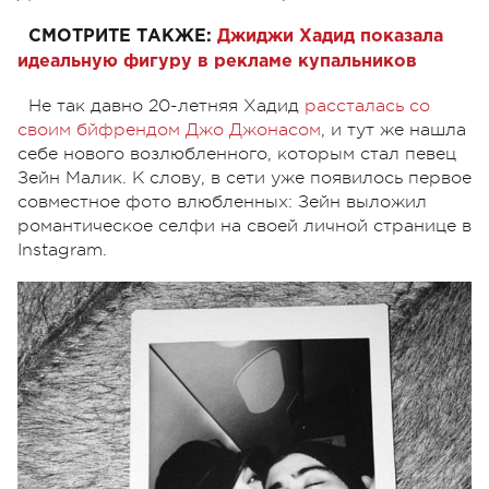
СМОТРИТЕ ТАКЖЕ:
Джиджи Хадид показала
идеальную фигуру в рекламе купальников
Не так давно 20-летняя Хадид
рассталась со
своим бйфрендом Джо Джонасом
, и тут же нашла
себе нового возлюбленного, которым стал певец
Зейн Малик. К слову, в сети уже появилось первое
совместное фото влюбленных: Зейн выложил
романтическое селфи на своей личной странице в
Instagram.