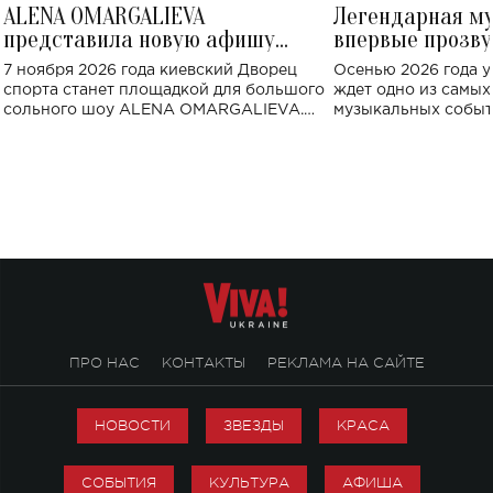
ALENA OMARGALIEVA
Легендарная м
представила новую афишу
впервые прозву
большого концерта во Дворце
Украине: где со
7 ноября 2026 года киевский Дворец
Осенью 2026 года у
спорта
спорта станет площадкой для большого
ждет одно из самы
сольного шоу ALENA OMARGALIEVA.
музыкальных событ
Концерт получил символичное название
«Не пьяная — влюбленная».
ПРО НАС
КОНТАКТЫ
РЕКЛАМА НА САЙТЕ
НОВОСТИ
ЗВЕЗДЫ
КРАСА
СОБЫТИЯ
КУЛЬТУРА
АФИША