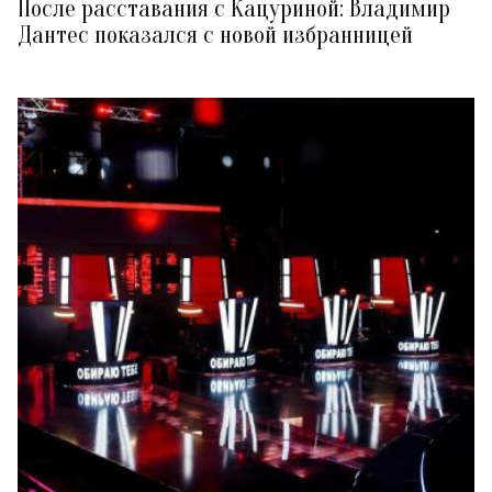
После расставания с Кацуриной: Владимир
Дантес показался с новой избранницей