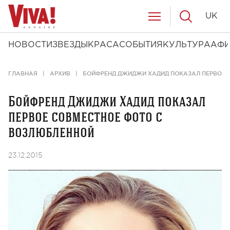
UK
НОВОСТИ
ЗВЕЗДЫ
КРАСА
СОБЫТИЯ
КУЛЬТУРА
АФ
ГЛАВНАЯ
АРХИВ
БОЙФРЕНД ДЖИДЖИ ХАДИД ПОКАЗАЛ ПЕРВОЕ 
Бойфренд Джиджи Хадид показал
первое совместное фото с
возлюбленной
23.12.2015