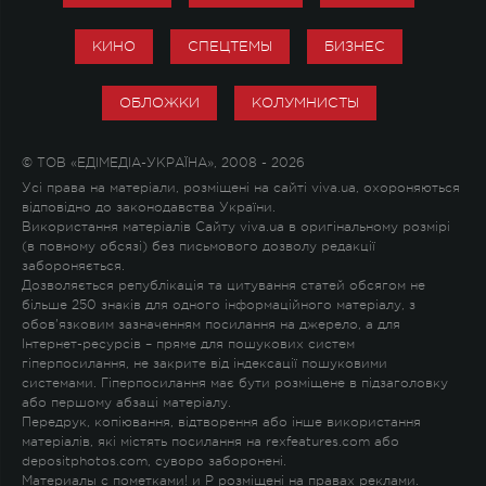
КИНО
СПЕЦТЕМЫ
БИЗНЕС
ОБЛОЖКИ
КОЛУМНИСТЫ
© ТОВ «ЕДІМЕДІА-УКРАЇНА», 2008 - 2026
Усі права на матеріали, розміщені на сайті viva.ua, охороняються
відповідно до законодавства України.
Використання матеріалів Сайту viva.ua в оригінальному розмірі
(в повному обсязі) без письмового дозволу редакції
забороняється.
Дозволяється републікація та цитування статей обсягом не
більше 250 знаків для одного інформаційного матеріалу, з
обов'язковим зазначенням посилання на джерело, а для
Інтернет-ресурсів – пряме для пошукових систем
гіперпосилання, не закрите від індексації пошуковими
системами. Гіперпосилання має бути розміщене в підзаголовку
або першому абзаці матеріалу.
Передрук, копіювання, відтворення або інше використання
матеріалів, які містять посилання на rexfeatures.com або
depositphotos.com, суворо заборонені.
Материалы с пометками
!
и
P
розміщені на правах реклами.