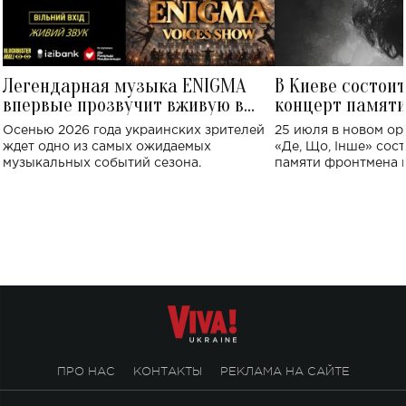
Легендарная музыка ENIGMA
В Киеве состои
впервые прозвучит вживую в
концерт памят
Украине: где состоится концерт
Клименко: более
Осенью 2026 года украинских зрителей
25 июля в новом op
исполнят песн
ждет одно из самых ожидаемых
«Де, Що, Інше» сос
музыкальных событий сезона.
памяти фронтмена
Михаила Клименко. 
особенный музыкал
посвященный артист
стало символом ис
настоящей любви.
ПРО НАС
КОНТАКТЫ
РЕКЛАМА НА САЙТЕ