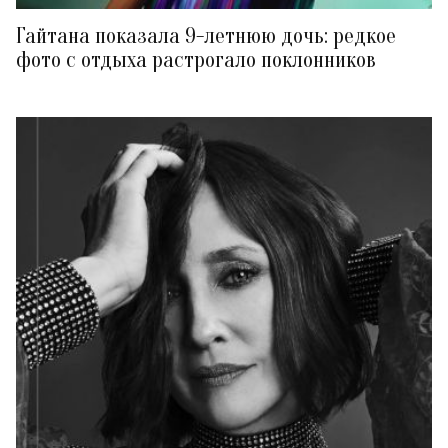
Гайтана показала 9-летнюю дочь: редкое
фото с отдыха растрогало поклонников