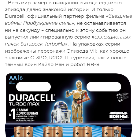
Весь мир замер в ожидании выхода седьмого
эпизода давно знакомой истории. И только
Duracell, официальный партнер фильма
«Звездные
, не останавливается
войны: Пробуждение силы»
ни на секунду – специально к этому событию он
выпустил лимитированную серию
коллекционных
. На упаковках серии
пачек батареек TurboMax
изображены персонажи Эпизода VII: как хорошо
знакомые C-3PO, R2D2, Штурмовик, так и новые –
темный воин Кайло Рен и робот BB-8.