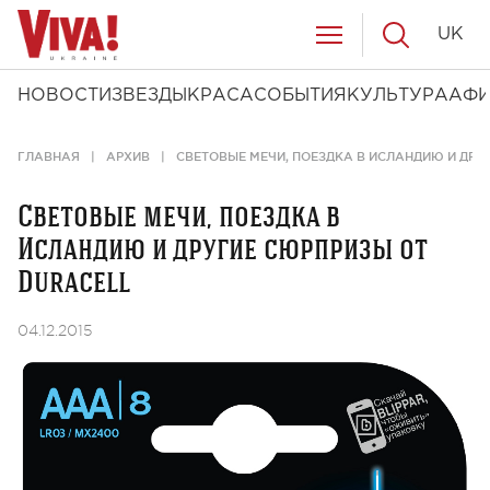
UK
НОВОСТИ
ЗВЕЗДЫ
КРАСА
СОБЫТИЯ
КУЛЬТУРА
АФ
ГЛАВНАЯ
АРХИВ
СВЕТОВЫЕ МЕЧИ, ПОЕЗДКА В ИСЛАНДИЮ И ДРУ
Световые мечи, поездка в
Исландию и другие сюрпризы от
Duracell
04.12.2015