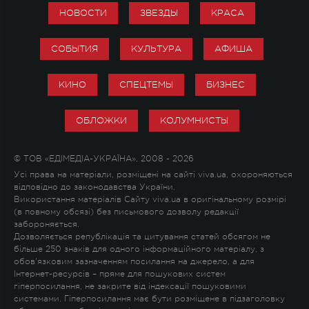
НОВОСТИ
ЗВЕЗДЫ
КРАСА
СОБЫТИЯ
КУЛЬТУРА
АФИША
КИНО
СПЕЦТЕМЫ
БИЗНЕС
ОБЛОЖКИ
КОЛУМНИСТЫ
© ТОВ «ЕДІМЕДІА-УКРАЇНА», 2008 - 2026
Усі права на матеріали, розміщені на сайті viva.ua, охороняються
відповідно до законодавства України.
Використання матеріалів Сайту viva.ua в оригінальному розмірі
(в повному обсязі) без письмового дозволу редакції
забороняється.
Дозволяється републікація та цитування статей обсягом не
більше 250 знаків для одного інформаційного матеріалу, з
обов'язковим зазначенням посилання на джерело, а для
Інтернет-ресурсів – пряме для пошукових систем
гіперпосилання, не закрите від індексації пошуковими
системами. Гіперпосилання має бути розміщене в підзаголовку