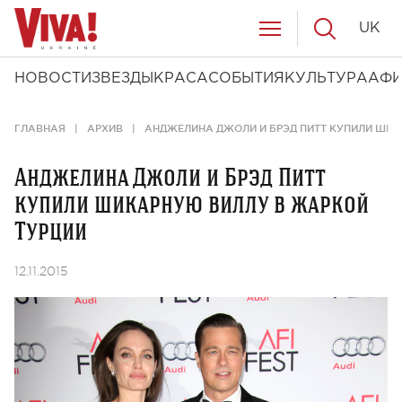
UK
НОВОСТИ
ЗВЕЗДЫ
КРАСА
СОБЫТИЯ
КУЛЬТУРА
АФ
ГЛАВНАЯ
АРХИВ
АНДЖЕЛИНА ДЖОЛИ И БРЭД ПИТТ КУПИЛИ ШИК
Анджелина Джоли и Брэд Питт
купили шикарную виллу в жаркой
Турции
12.11.2015