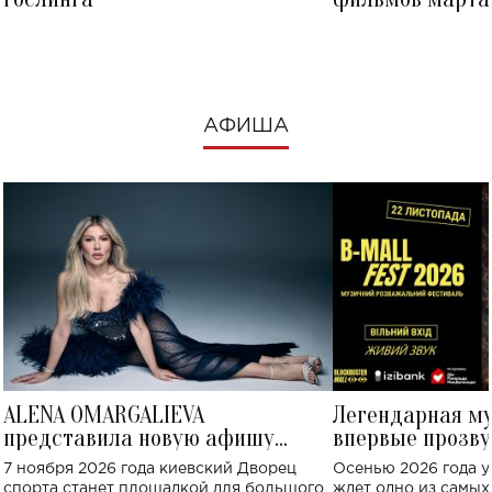
посмотреть в к
АФИША
ALENA OMARGALIEVA
Легендарная м
представила новую афишу
впервые прозву
большого концерта во Дворце
Украине: где со
7 ноября 2026 года киевский Дворец
Осенью 2026 года у
спорта
спорта станет площадкой для большого
ждет одно из самы