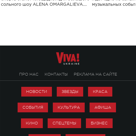
сольного шоу ALENA OMARGALIEVA.
музыкальных событ
Концерт получил символичное название
«Не пьяная — влюбленная».
ПРО НАС
КОНТАКТЫ
РЕКЛАМА НА САЙТЕ
НОВОСТИ
ЗВЕЗДЫ
КРАСА
СОБЫТИЯ
КУЛЬТУРА
АФИША
КИНО
СПЕЦТЕМЫ
БИЗНЕС