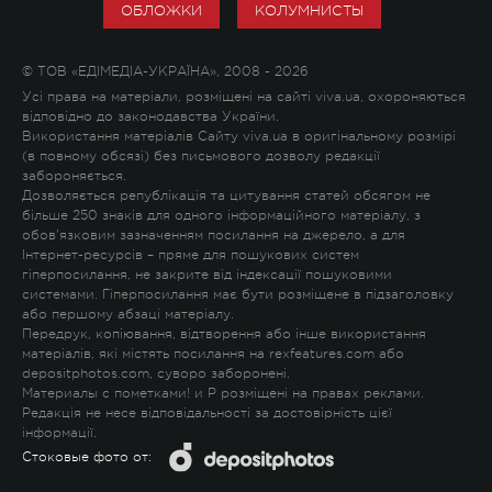
ОБЛОЖКИ
КОЛУМНИСТЫ
© ТОВ «ЕДІМЕДІА-УКРАЇНА», 2008 - 2026
Усі права на матеріали, розміщені на сайті viva.ua, охороняються
відповідно до законодавства України.
Використання матеріалів Сайту viva.ua в оригінальному розмірі
(в повному обсязі) без письмового дозволу редакції
забороняється.
Дозволяється републікація та цитування статей обсягом не
більше 250 знаків для одного інформаційного матеріалу, з
обов'язковим зазначенням посилання на джерело, а для
Інтернет-ресурсів – пряме для пошукових систем
гіперпосилання, не закрите від індексації пошуковими
системами. Гіперпосилання має бути розміщене в підзаголовку
або першому абзаці матеріалу.
Передрук, копіювання, відтворення або інше використання
матеріалів, які містять посилання на rexfeatures.com або
depositphotos.com, суворо заборонені.
Материалы с пометками
!
и
P
розміщені на правах реклами.
Редакція не несе відповідальності за достовірність цієї
інформації.
Стоковые фото от: