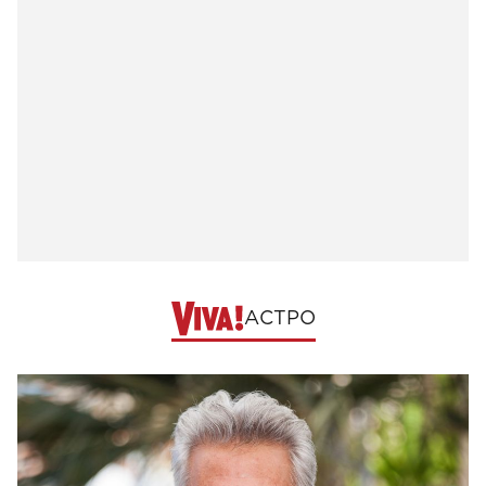
АСТРО