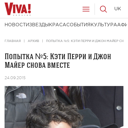
UK
НОВОСТИ
ЗВЕЗДЫ
КРАСА
СОБЫТИЯ
КУЛЬТУРА
АФ
ГЛАВНАЯ
АРХИВ
ПОПЫТКА №5: КЭТИ ПЕРРИ И ДЖОН МАЙЕР СНО
Попытка №5: Кэти Перри и Джон
Майер снова вместе
24.09.2015