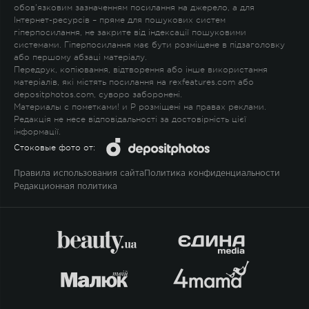
обов'язковим зазначенням посилання на джерело, а для
Інтернет-ресурсів – пряме для пошукових систем
гіперпосилання, не закрите від індексації пошуковими
системами. Гіперпосилання має бути розміщене в підзаголовку
або першому абзаці матеріалу.
Передрук, копіювання, відтворення або інше використання
матеріалів, які містять посилання на rexfeatures.com або
depositphotos.com, суворо заборонені.
Материалы с пометками
!
и
P
розміщені на правах реклами.
Редакція не несе відповідальності за достовірність цієї
інформації.
Стоковые фото от:
Правила использования сайта
Политика конфиденциальности
Редакционная политика