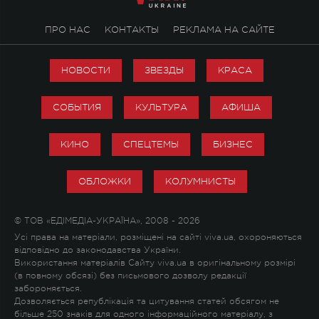
ПРО НАС
КОНТАКТЫ
РЕКЛАМА НА САЙТЕ
НОВОСТИ
ЗВЕЗДЫ
КРАСА
СОБЫТИЯ
КУЛЬТУРА
АФИША
КИНО
СПЕЦТЕМЫ
БИЗНЕС
ОБЛОЖКИ
КОЛУМНИСТЫ
© ТОВ «ЕДІМЕДІА-УКРАЇНА», 2008 - 2026
Усі права на матеріали, розміщені на сайті viva.ua, охороняються
відповідно до законодавства України.
Використання матеріалів Сайту viva.ua в оригінальному розмірі
(в повному обсязі) без письмового дозволу редакції
забороняється.
Дозволяється републікація та цитування статей обсягом не
більше 250 знаків для одного інформаційного матеріалу, з