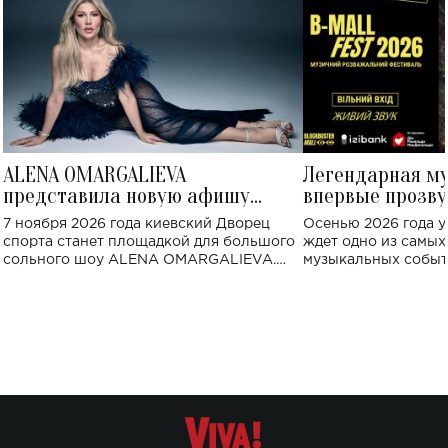
ALENA OMARGALIEVA
Легендарная м
представила новую афишу
впервые прозву
большого концерта во Дворце
Украине: где со
7 ноября 2026 года киевский Дворец
Осенью 2026 года у
спорта
спорта станет площадкой для большого
ждет одно из самы
сольного шоу ALENA OMARGALIEVA.
музыкальных событ
Концерт получил символичное название
«Не пьяная — влюбленная».