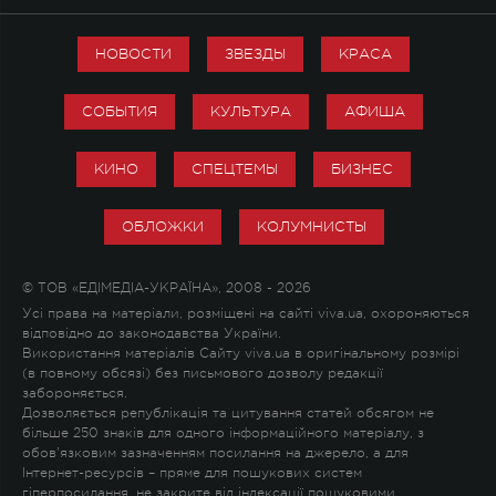
НОВОСТИ
ЗВЕЗДЫ
КРАСА
СОБЫТИЯ
КУЛЬТУРА
АФИША
КИНО
СПЕЦТЕМЫ
БИЗНЕС
ОБЛОЖКИ
КОЛУМНИСТЫ
© ТОВ «ЕДІМЕДІА-УКРАЇНА», 2008 - 2026
Усі права на матеріали, розміщені на сайті viva.ua, охороняються
відповідно до законодавства України.
Використання матеріалів Сайту viva.ua в оригінальному розмірі
(в повному обсязі) без письмового дозволу редакції
забороняється.
Дозволяється републікація та цитування статей обсягом не
більше 250 знаків для одного інформаційного матеріалу, з
обов'язковим зазначенням посилання на джерело, а для
Інтернет-ресурсів – пряме для пошукових систем
гіперпосилання, не закрите від індексації пошуковими