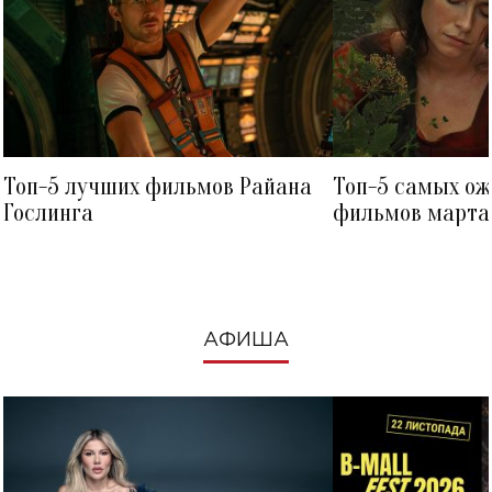
Топ-5 лучших фильмов Райана
Топ-5 самых о
Гослинга
фильмов марта 
посмотреть в к
АФИША