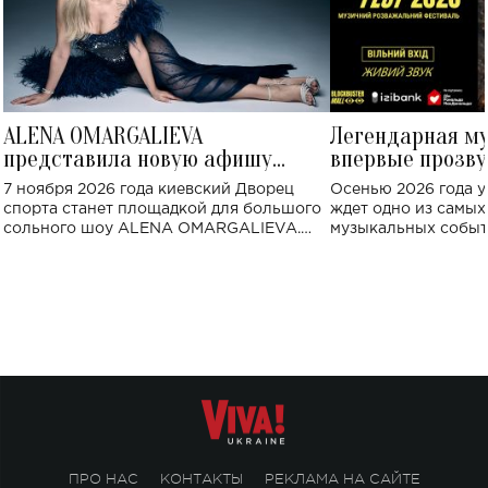
ALENA OMARGALIEVA
Легендарная м
представила новую афишу
впервые прозву
большого концерта во Дворце
Украине: где со
7 ноября 2026 года киевский Дворец
Осенью 2026 года у
спорта
спорта станет площадкой для большого
ждет одно из самы
сольного шоу ALENA OMARGALIEVA.
музыкальных событ
Концерт получил символичное название
«Не пьяная — влюбленная».
ПРО НАС
КОНТАКТЫ
РЕКЛАМА НА САЙТЕ