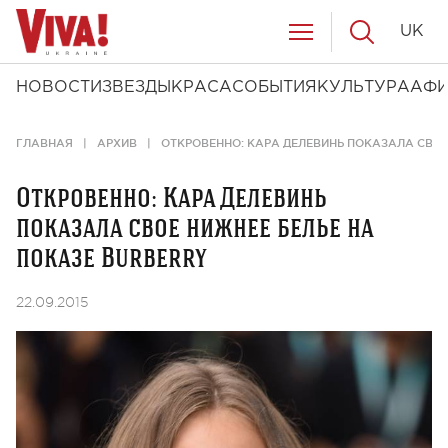
UK
НОВОСТИ
ЗВЕЗДЫ
КРАСА
СОБЫТИЯ
КУЛЬТУРА
АФ
ГЛАВНАЯ
АРХИВ
ОТКРОВЕННО: КАРА ДЕЛЕВИНЬ ПОКАЗАЛА СВОЕ
Откровенно: Кара Делевинь
показала свое нижнее белье на
показе Burberry
22.09.2015