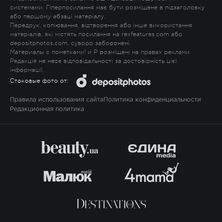
системами. Гіперпосилання має бути розміщене в підзаголовку
або першому абзаці матеріалу.
Передрук, копіювання, відтворення або інше використання
матеріалів, які містять посилання на rexfeatures.com або
depositphotos.com, суворо заборонені.
Материалы с пометками
!
и
P
розміщені на правах реклами.
Редакція не несе відповідальності за достовірність цієї
інформації.
Стоковые фото от:
Правила использования сайта
Политика конфиденциальности
Редакционная политика