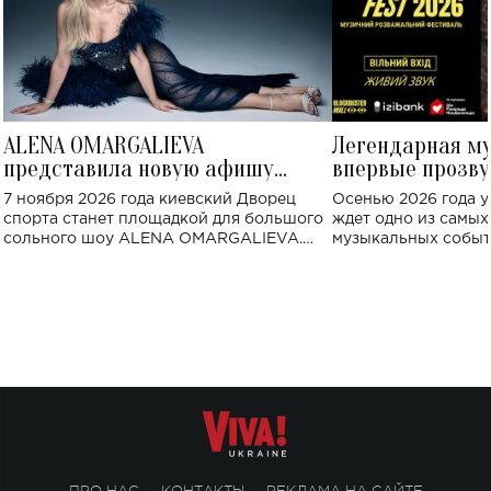
ALENA OMARGALIEVA
Легендарная м
представила новую афишу
впервые прозву
большого концерта во Дворце
Украине: где со
7 ноября 2026 года киевский Дворец
Осенью 2026 года у
спорта
спорта станет площадкой для большого
ждет одно из самы
сольного шоу ALENA OMARGALIEVA.
музыкальных событ
Концерт получил символичное название
«Не пьяная — влюбленная».
ПРО НАС
КОНТАКТЫ
РЕКЛАМА НА САЙТЕ