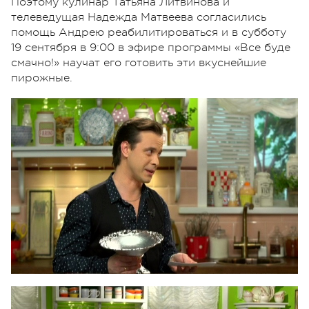
Поэтому кулинар Татьяна Литвинова и
телеведущая Надежда Матвеева согласились
помощь Андрею реабилитироваться и в субботу
19 сентября в 9:00 в эфире программы «Все буде
смачно!» научат его готовить эти вкуснейшие
пирожные.