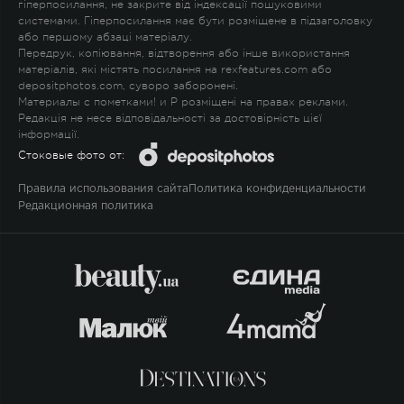
гіперпосилання, не закрите від індексації пошуковими
системами. Гіперпосилання має бути розміщене в підзаголовку
або першому абзаці матеріалу.
Передрук, копіювання, відтворення або інше використання
матеріалів, які містять посилання на rexfeatures.com або
depositphotos.com, суворо заборонені.
Материалы с пометками
!
и
P
розміщені на правах реклами.
Редакція не несе відповідальності за достовірність цієї
інформації.
Стоковые фото от:
Правила использования сайта
Политика конфиденциальности
Редакционная политика