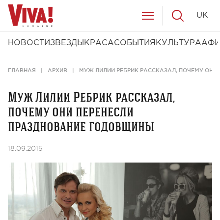
UK
НОВОСТИ
ЗВЕЗДЫ
КРАСА
СОБЫТИЯ
КУЛЬТУРА
АФ
ГЛАВНАЯ
АРХИВ
МУЖ ЛИЛИИ РЕБРИК РАССКАЗАЛ, ПОЧЕМУ ОНИ
Муж Лилии Ребрик рассказал,
почему они перенесли
празднование годовщины
18.09.2015