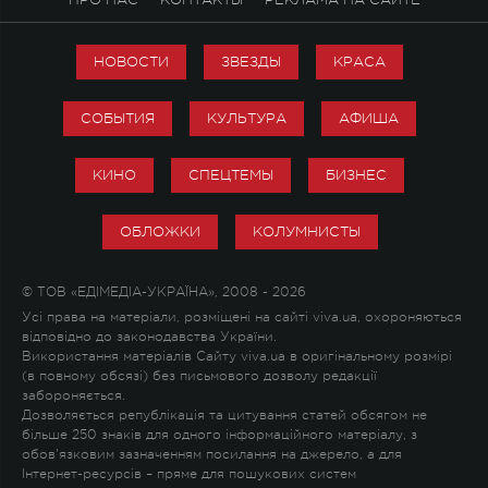
НОВОСТИ
ЗВЕЗДЫ
КРАСА
СОБЫТИЯ
КУЛЬТУРА
АФИША
КИНО
СПЕЦТЕМЫ
БИЗНЕС
ОБЛОЖКИ
КОЛУМНИСТЫ
© ТОВ «ЕДІМЕДІА-УКРАЇНА», 2008 - 2026
Усі права на матеріали, розміщені на сайті viva.ua, охороняються
відповідно до законодавства України.
Використання матеріалів Сайту viva.ua в оригінальному розмірі
(в повному обсязі) без письмового дозволу редакції
забороняється.
Дозволяється републікація та цитування статей обсягом не
більше 250 знаків для одного інформаційного матеріалу, з
обов'язковим зазначенням посилання на джерело, а для
Інтернет-ресурсів – пряме для пошукових систем