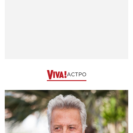
АСТРО