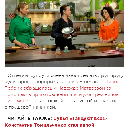
Отметим, супруги очень любят делать друг другу
кулинарные сюрпризы. И совсем недавно
Лилия
Ребрик обращалась к Надежде Матвеевой за
помощью в приготовлении для мужа трех видов
пирожков
– с картошкой, с капустой и сладкие –
с грушевой начинкой.
ЧИТАЙТЕ ТАКЖЕ:
Судья «Танцуют все!»
Константин Томильченко стал папой