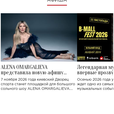
АФИША
ALENA OMARGALIEVA
Легендарная м
представила новую афишу
впервые прозву
большого концерта во Дворце
Украине: где со
7 ноября 2026 года киевский Дворец
Осенью 2026 года у
спорта
спорта станет площадкой для большого
ждет одно из самы
сольного шоу ALENA OMARGALIEVA.
музыкальных событ
Концерт получил символичное название
«Не пьяная — влюбленная».