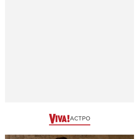
АСТРО