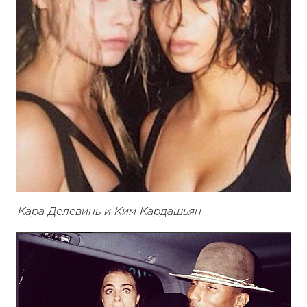
Кара Делевинь и Ким Кардашьян