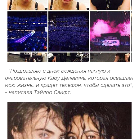
"Поздравляю с днем рождения наглую и
очаровательную Кару Делевинь, которая освещает
мою жизнь...и крадет телефон, чтобы сделать это",
- написала Тэйлор Свифт.