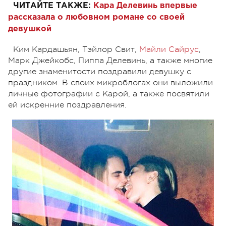
ЧИТАЙТЕ ТАКЖЕ:
Кара Делевинь впервые
рассказала о любовном романе со своей
девушкой
Ким Кардашьян, Тэйлор Свит,
Майли Сайрус
,
Марк Джейкобс, Пиппа Делевинь, а также многие
другие знаменитости поздравили девушку с
праздником. В своих микроблогах они выложили
личные фотографии с Карой, а также посвятили
ей искренние поздравления.