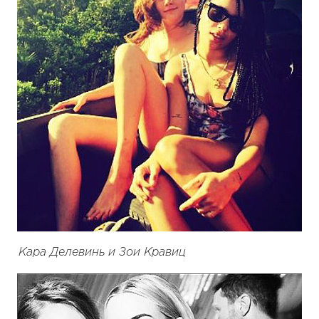
Кара Делевинь и Зои Кравиц