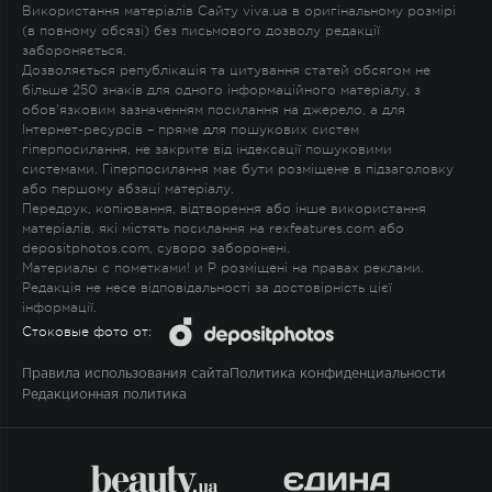
Використання матеріалів Сайту viva.ua в оригінальному розмірі
(в повному обсязі) без письмового дозволу редакції
забороняється.
Дозволяється републікація та цитування статей обсягом не
більше 250 знаків для одного інформаційного матеріалу, з
обов'язковим зазначенням посилання на джерело, а для
Інтернет-ресурсів – пряме для пошукових систем
гіперпосилання, не закрите від індексації пошуковими
системами. Гіперпосилання має бути розміщене в підзаголовку
або першому абзаці матеріалу.
Передрук, копіювання, відтворення або інше використання
матеріалів, які містять посилання на rexfeatures.com або
depositphotos.com, суворо заборонені.
Материалы с пометками
!
и
P
розміщені на правах реклами.
Редакція не несе відповідальності за достовірність цієї
інформації.
Стоковые фото от:
Правила использования сайта
Политика конфиденциальности
Редакционная политика