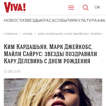
UK
НОВОСТИ
ЗВЕЗДЫ
КРАСА
СОБЫТИЯ
КУЛЬТУРА
АФ
ГЛАВНАЯ
АРХИВ
КИМ КАРДАШЬЯН, МАРК ДЖЕЙКОБС, МАЙЛИ САЙ
Ким Кардашьян, Марк Джейкобс,
Майли Сайрус: звезды поздравили
Кару Делевинь с днем рождения
13.08.2015