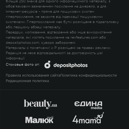
більше 250 знаків для одного інформаційного матеріалу, з
обов'язковим зазначенням посилання на джерело, а для
Інтернет-ресурсів – пряме для пошукових систем
гіперпосилання, не закрите від індексації пошуковими
системами. Гіперпосилання має бути розміщене в підзаголовку
або першому абзаці матеріалу.
Передрук, копіювання, відтворення або інше використання
матеріалів, які містять посилання на rexfeatures.com або
depositphotos.com, суворо заборонені.
Материалы с пометками
!
и
P
розміщені на правах реклами.
Редакція не несе відповідальності за достовірність цієї
інформації.
Стоковые фото от:
Правила использования сайта
Политика конфиденциальности
Редакционная политика