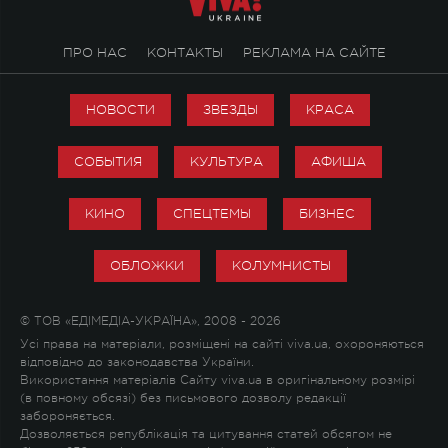
ПРО НАС
КОНТАКТЫ
РЕКЛАМА НА САЙТЕ
НОВОСТИ
ЗВЕЗДЫ
КРАСА
СОБЫТИЯ
КУЛЬТУРА
АФИША
КИНО
СПЕЦТЕМЫ
БИЗНЕС
ОБЛОЖКИ
КОЛУМНИСТЫ
© ТОВ «ЕДІМЕДІА-УКРАЇНА», 2008 - 2026
Усі права на матеріали, розміщені на сайті viva.ua, охороняються
відповідно до законодавства України.
Використання матеріалів Сайту viva.ua в оригінальному розмірі
(в повному обсязі) без письмового дозволу редакції
забороняється.
Дозволяється републікація та цитування статей обсягом не