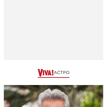
АСТРО