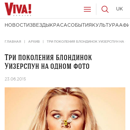
UK
НОВОСТИ
ЗВЕЗДЫ
КРАСА
СОБЫТИЯ
КУЛЬТУРА
АФ
ГЛАВНАЯ
АРХИВ
ТРИ ПОКОЛЕНИЯ БЛОНДИНОК УИЗЕРСПУН НА О
Три поколения блондинок
Уизерспун на одном фото
23.06.2015