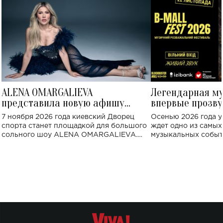
ALENA OMARGALIEVA
Легендарная м
представила новую афишу
впервые прозву
большого концерта во Дворце
Украине: где со
7 ноября 2026 года киевский Дворец
Осенью 2026 года у
спорта
спорта станет площадкой для большого
ждет одно из самы
сольного шоу ALENA OMARGALIEVA.
музыкальных событ
Концерт получил символичное название
«Не пьяная — влюбленная».