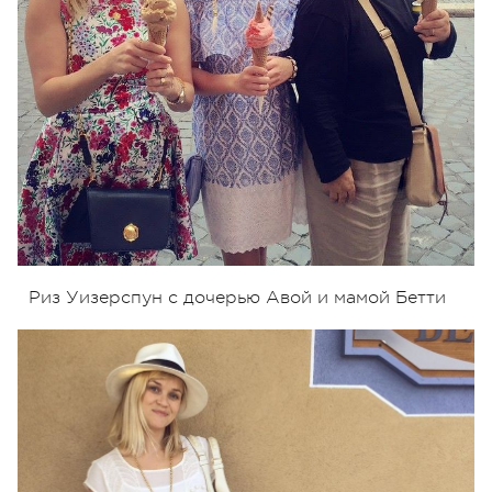
Риз Уизерспун с дочерью Авой и мамой Бетти