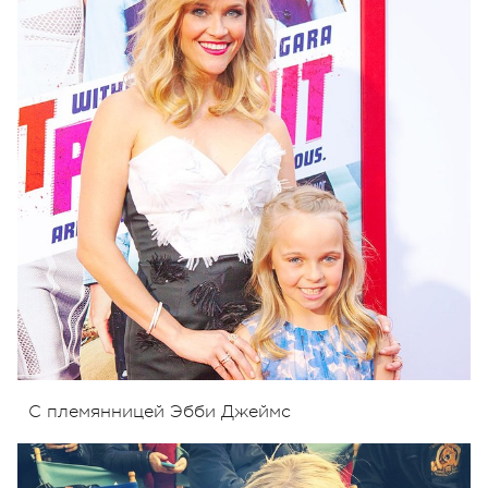
С племянницей Эбби Джеймс