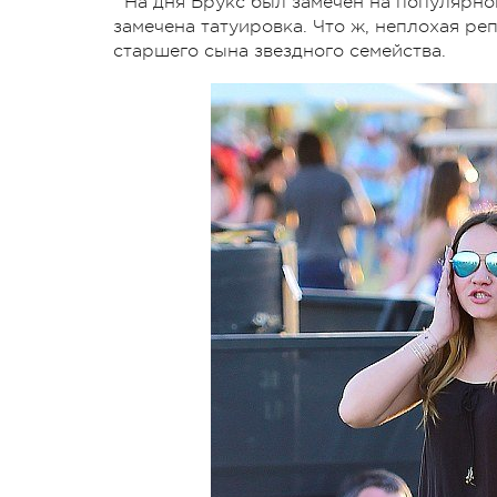
На дня Брукс был замечен на популярно
замечена татуировка. Что ж, неплохая ре
старшего сына звездного семейства.