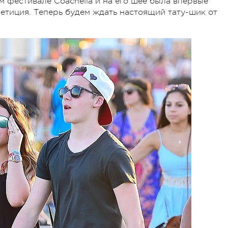
м фестивале Coachella и на его шее была впервые
петиция. Теперь будем ждать настоящий тату-шик от