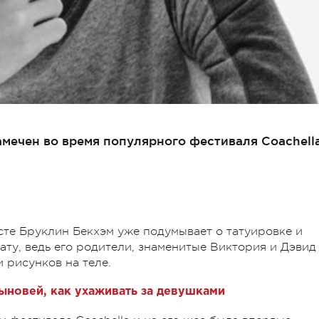
мечен во время популярного фестиваля Coachell
асте Бруклин Бекхэм уже подумывает о татуировке и
ату, ведь его родители, знаменитые Виктория и Дэвид
 рисунков на теле.
ыновей, как ухаживать за девушками