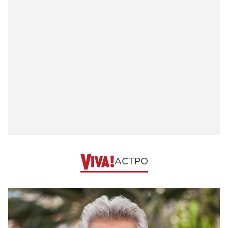
АСТРО