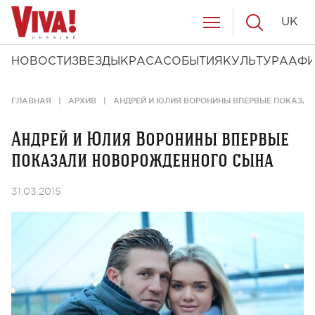
UK
НОВОСТИ
ЗВЕЗДЫ
КРАСА
СОБЫТИЯ
КУЛЬТУРА
АФ
ГЛАВНАЯ
АРХИВ
АНДРЕЙ И ЮЛИЯ ВОРОНИНЫ ВПЕРВЫЕ ПОКАЗА
Андрей и Юлия Воронины впервые
показали новорожденного сына
31.03.2015