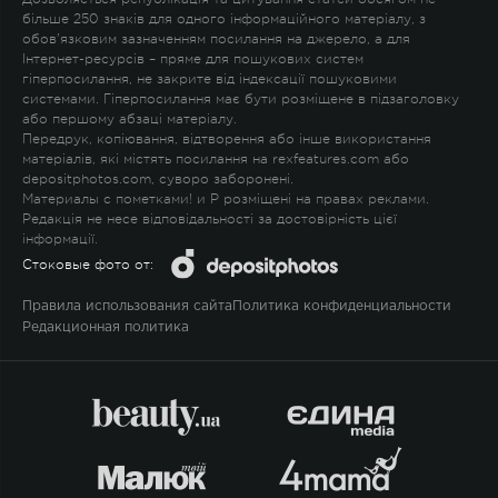
більше 250 знаків для одного інформаційного матеріалу, з
обов'язковим зазначенням посилання на джерело, а для
Інтернет-ресурсів – пряме для пошукових систем
гіперпосилання, не закрите від індексації пошуковими
системами. Гіперпосилання має бути розміщене в підзаголовку
або першому абзаці матеріалу.
Передрук, копіювання, відтворення або інше використання
матеріалів, які містять посилання на rexfeatures.com або
depositphotos.com, суворо заборонені.
Материалы с пометками
!
и
P
розміщені на правах реклами.
Редакція не несе відповідальності за достовірність цієї
інформації.
Стоковые фото от:
Правила использования сайта
Политика конфиденциальности
Редакционная политика