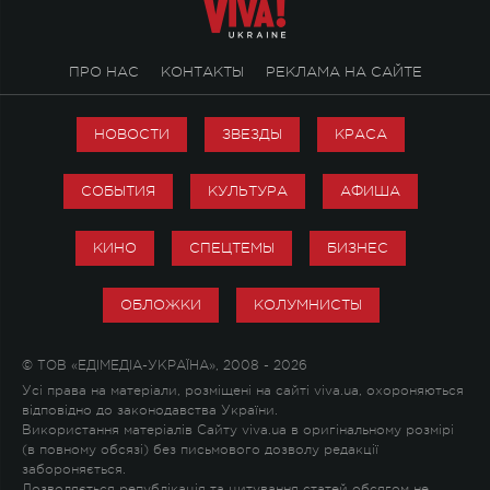
ПРО НАС
КОНТАКТЫ
РЕКЛАМА НА САЙТЕ
НОВОСТИ
ЗВЕЗДЫ
КРАСА
СОБЫТИЯ
КУЛЬТУРА
АФИША
КИНО
СПЕЦТЕМЫ
БИЗНЕС
ОБЛОЖКИ
КОЛУМНИСТЫ
© ТОВ «ЕДІМЕДІА-УКРАЇНА», 2008 - 2026
Усі права на матеріали, розміщені на сайті viva.ua, охороняються
відповідно до законодавства України.
Використання матеріалів Сайту viva.ua в оригінальному розмірі
(в повному обсязі) без письмового дозволу редакції
забороняється.
Дозволяється републікація та цитування статей обсягом не