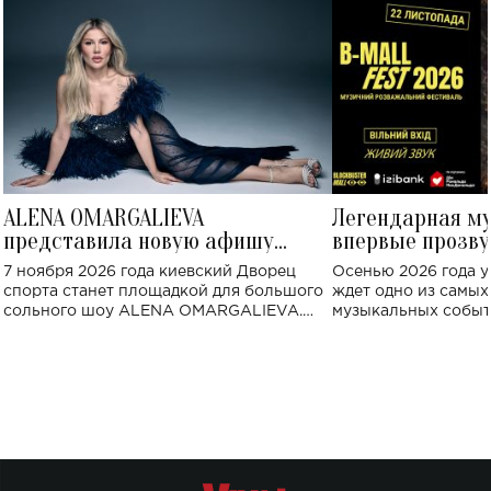
ALENA OMARGALIEVA
Легендарная м
представила новую афишу
впервые прозву
большого концерта во Дворце
Украине: где со
7 ноября 2026 года киевский Дворец
Осенью 2026 года у
спорта
спорта станет площадкой для большого
ждет одно из самы
сольного шоу ALENA OMARGALIEVA.
музыкальных событ
Концерт получил символичное название
«Не пьяная — влюбленная».