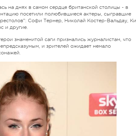
сь на днях в самом сердце британской столицы - в
ентацию посетили полюбившиеся актеры, сыгравшие
престолов": Софи Тернер, Николай Костер-Вальдау, К
с и другие.
 герои знаменитой саги признались журналистам, что
непредсказумым, и зрителей ожидает немало
сонажей.