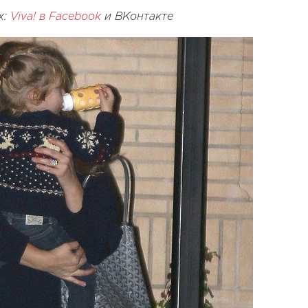
х:
Viva! в Facebook
и
ВКонтакте