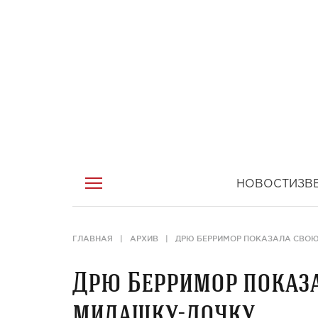
НОВОСТИ
ЗВ
ГЛАВНАЯ
АРХИВ
ДРЮ БЕРРИМОР ПОКАЗАЛА СВО
Дрю Берримор показ
милашку-дочку