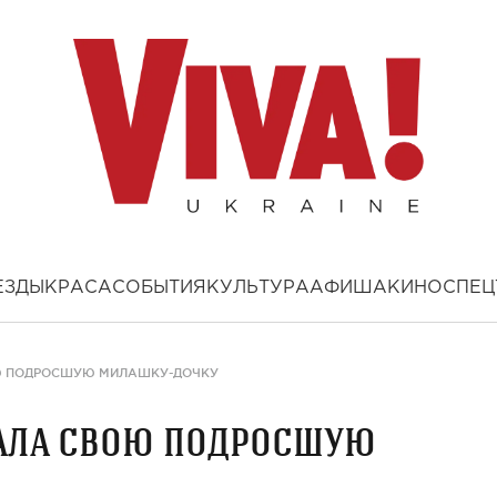
ЕЗДЫ
КРАСА
СОБЫТИЯ
КУЛЬТУРА
АФИША
КИНО
СПЕЦ
Ю ПОДРОСШУЮ МИЛАШКУ-ДОЧКУ
ала свою подросшую