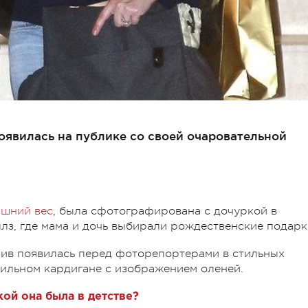
оявилась на публике со своей очаровательной
ишний вес
, была сфотографирована с дочуркой в
лз, где мама и дочь выбирали рождественские подарк
ив появилась перед фоторепортерами в стильных
ильном кардигане с изображением оленей.
ой она была в детстве?