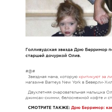
Голливудская звезда Дрю Берримор п
старшей дочуркой Олив.
#@#
Звездная мама, которую
критикуют за л
магазине Barneys New York в Беверли-Хил
Двухлетняя очаровательная малышка Ол
джинсах-скинни, белоснежной кофте и ст
СМОТРИТЕ ТАКЖЕ:
Дрю Берримор: как