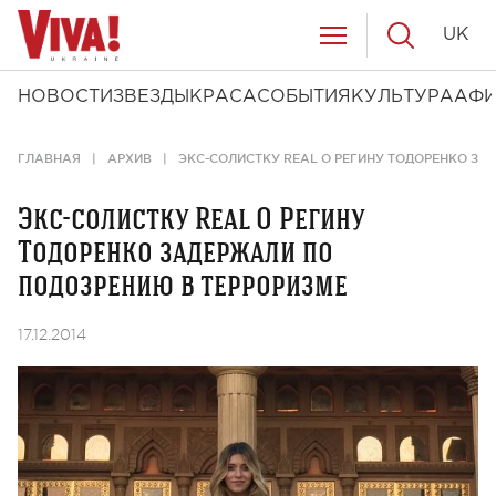
UK
НОВОСТИ
ЗВЕЗДЫ
КРАСА
СОБЫТИЯ
КУЛЬТУРА
АФ
ГЛАВНАЯ
АРХИВ
ЭКС-СОЛИСТКУ REAL O РЕГИНУ ТОДОРЕНКО ЗА
Экс-солистку Real O Регину
Тодоренко задержали по
подозрению в терроризме
17.12.2014