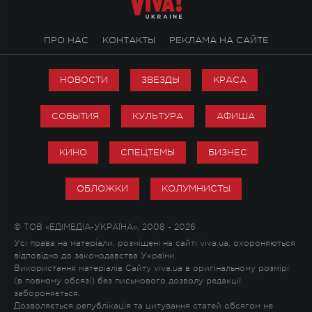
ПРО НАС
КОНТАКТЫ
РЕКЛАМА НА САЙТЕ
НОВОСТИ
ЗВЕЗДЫ
КРАСА
СОБЫТИЯ
КУЛЬТУРА
АФИША
КИНО
СПЕЦТЕМЫ
БИЗНЕС
ОБЛОЖКИ
КОЛУМНИСТЫ
© ТОВ «ЕДІМЕДІА-УКРАЇНА», 2008 - 2026
Усі права на матеріали, розміщені на сайті viva.ua, охороняються
відповідно до законодавства України.
Використання матеріалів Сайту viva.ua в оригінальному розмірі
(в повному обсязі) без письмового дозволу редакції
забороняється.
Дозволяється републікація та цитування статей обсягом не