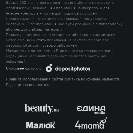
більше 250 знаків для одного інформаційного матеріалу, з
обов'язковим зазначенням посилання на джерело, а для
Інтернет-ресурсів – пряме для пошукових систем
гіперпосилання, не закрите від індексації пошуковими
системами. Гіперпосилання має бути розміщене в підзаголовку
або першому абзаці матеріалу.
Передрук, копіювання, відтворення або інше використання
матеріалів, які містять посилання на rexfeatures.com або
depositphotos.com, суворо заборонені.
Материалы с пометками
!
и
P
розміщені на правах реклами.
Редакція не несе відповідальності за достовірність цієї
інформації.
Стоковые фото от:
Правила использования сайта
Политика конфиденциальности
Редакционная политика