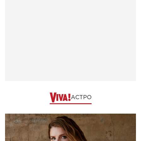
АСТРО