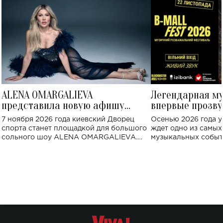
ALENA OMARGALIEVA
Легендарная м
представила новую афишу
впервые прозву
большого концерта во Дворце
Украине: где со
7 ноября 2026 года киевский Дворец
Осенью 2026 года у
спорта
спорта станет площадкой для большого
ждет одно из самы
сольного шоу ALENA OMARGALIEVA.
музыкальных событ
Концерт получил символичное название
«Не пьяная — влюбленная».