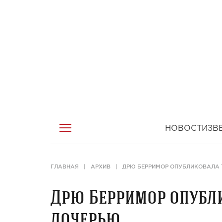
НОВОСТИ
ЗВ
ГЛАВНАЯ
АРХИВ
ДРЮ БЕРРИМОР ОПУБЛИКОВАЛА 
Дрю Берримор опубли
дочерью