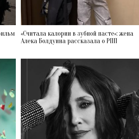
фильм
«Считала калории в зубной пасте»: жена
Алека Болдуина рассказала о РПП