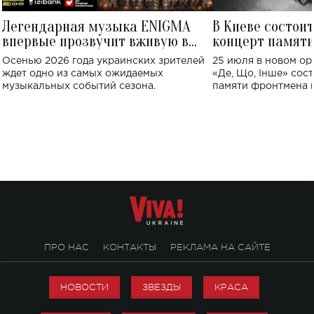
Легендарная музыка ENIGMA
В Киеве состои
впервые прозвучит вживую в
концерт памят
Украине: где состоится концерт
Клименко: более
Осенью 2026 года украинских зрителей
25 июля в новом op
исполнят песн
ждет одно из самых ожидаемых
«Де, Що, Інше» сос
музыкальных событий сезона.
памяти фронтмена
Михаила Клименко. 
особенный музыкал
посвященный артист
стало символом ис
настоящей любви.
ПРО НАС
КОНТАКТЫ
РЕКЛАМА НА САЙТЕ
НОВОСТИ
ЗВЕЗДЫ
КРАСА