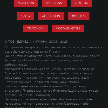
СОБЫТИЯ
КУЛЬТУРА
АФИША
КИНО
СПЕЦТЕМЫ
БИЗНЕС
ОБЛОЖКИ
КОЛУМНИСТЫ
© ТОВ «ЕДІМЕДІА-УКРАЇНА», 2008 - 2026
Усі права на матеріали, розміщені на сайті viva.ua, охороняються
відповідно до законодавства України.
Використання матеріалів Сайту viva.ua в оригінальному розмірі
(в повному обсязі) без письмового дозволу редакції
забороняється.
Дозволяється републікація та цитування статей обсягом не
більше 250 знаків для одного інформаційного матеріалу, з
обов'язковим зазначенням посилання на джерело, а для
Інтернет-ресурсів – пряме для пошукових систем
гіперпосилання, не закрите від індексації пошуковими
системами. Гіперпосилання має бути розміщене в підзаголовку
або першому абзаці матеріалу.
Передрук, копіювання, відтворення або інше використання
матеріалів, які містять посилання на rexfeatures.com або
depositphotos.com, суворо заборонені.