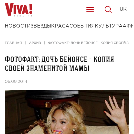
UK
НОВОСТИ
ЗВЕЗДЫ
КРАСА
СОБЫТИЯ
КУЛЬТУРА
АФ
ГЛАВНАЯ
АРХИВ
ФОТОФАКТ: ДОЧЬ БЕЙОНСЕ - КОПИЯ СВОЕЙ З
Фотофакт: дочь Бейонсе - копия
своей знаменитой мамы
05.09.2014