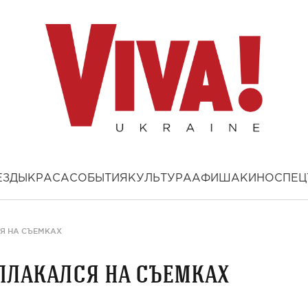
ЕЗДЫ
КРАСА
СОБЫТИЯ
КУЛЬТУРА
АФИША
КИНО
СПЕЦ
Я НА СЪЕМКАХ
плакался на съемках