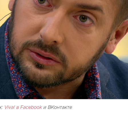
х:
Viva! в Facebook
и ВКонтакте