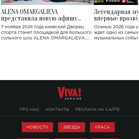
ALENA OMARGALIEVA
Легендарная м
представила новую афишу
впервые прозву
большого концерта во Дворце
Украине: где со
7 ноября 2026 года киевский Дворец
Осенью 2026 года у
спорта
спорта станет площадкой для большого
ждет одно из самы
сольного шоу ALENA OMARGALIEVA.
музыкальных событ
Концерт получил символичное название
«Не пьяная — влюбленная».
ПРО НАС
КОНТАКТЫ
РЕКЛАМА НА САЙТЕ
НОВОСТИ
ЗВЕЗДЫ
КРАСА