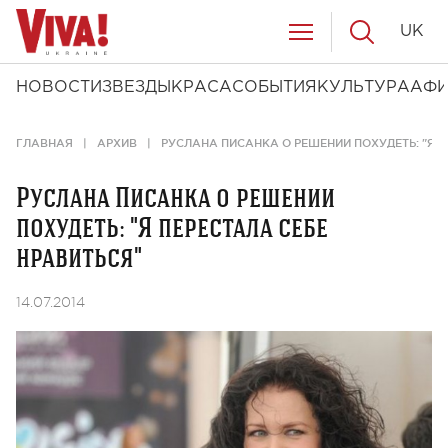
UK
НОВОСТИ
ЗВЕЗДЫ
КРАСА
СОБЫТИЯ
КУЛЬТУРА
АФ
ГЛАВНАЯ
АРХИВ
РУСЛАНА ПИСАНКА О РЕШЕНИИ ПОХУДЕТЬ: "Я П
Руслана Писанка о решении
похудеть: "Я перестала себе
нравиться"
14.07.2014