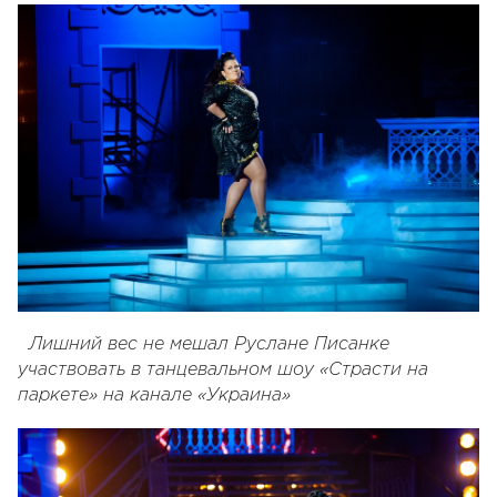
Лишний вес не мешал Руслане Писанке
участвовать в танцевальном шоу «Страсти на
паркете»
на канале «Украина»