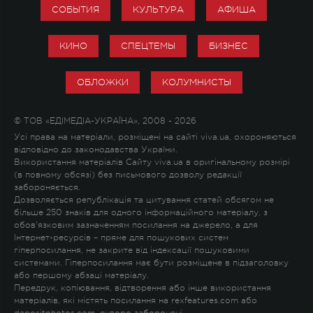
СОБЫТИЯ
КУЛЬТУРА
АФИША
КИНО
СПЕЦТЕМЫ
БИЗНЕС
ОБЛОЖКИ
КОЛУМНИСТЫ
© ТОВ «ЕДІМЕДІА-УКРАЇНА», 2008 - 2026
Усі права на матеріали, розміщені на сайті viva.ua, охороняються
відповідно до законодавства України.
Використання матеріалів Сайту viva.ua в оригінальному розмірі
(в повному обсязі) без письмового дозволу редакції
забороняється.
Дозволяється републікація та цитування статей обсягом не
більше 250 знаків для одного інформаційного матеріалу, з
обов'язковим зазначенням посилання на джерело, а для
Інтернет-ресурсів – пряме для пошукових систем
гіперпосилання, не закрите від індексації пошуковими
системами. Гіперпосилання має бути розміщене в підзаголовку
або першому абзаці матеріалу.
Передрук, копіювання, відтворення або інше використання
матеріалів, які містять посилання на rexfeatures.com або
depositphotos.com, суворо заборонені.