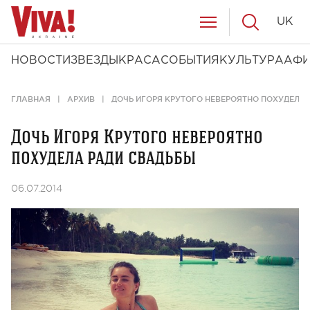
UK
НОВОСТИ
ЗВЕЗДЫ
КРАСА
СОБЫТИЯ
КУЛЬТУРА
АФ
ГЛАВНАЯ
АРХИВ
ДОЧЬ ИГОРЯ КРУТОГО НЕВЕРОЯТНО ПОХУДЕЛА
Дочь Игоря Крутого невероятно
похудела ради свадьбы
06.07.2014