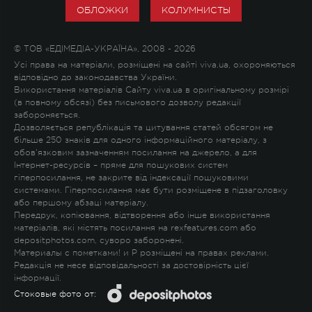
ОБЛОЖКИ
КОЛУМНИСТЫ
© ТОВ «ЕДІМЕДІА-УКРАЇНА», 2008 - 2026
Усі права на матеріали, розміщені на сайті viva.ua, охороняються
відповідно до законодавства України.
Використання матеріалів Сайту viva.ua в оригінальному розмірі
(в повному обсязі) без письмового дозволу редакції
забороняється.
Дозволяється републікація та цитування статей обсягом не
більше 250 знаків для одного інформаційного матеріалу, з
обов'язковим зазначенням посилання на джерело, а для
Інтернет-ресурсів – пряме для пошукових систем
гіперпосилання, не закрите від індексації пошуковими
системами. Гіперпосилання має бути розміщене в підзаголовку
або першому абзаці матеріалу.
Передрук, копіювання, відтворення або інше використання
матеріалів, які містять посилання на rexfeatures.com або
depositphotos.com, суворо заборонені.
Материалы с пометками
!
и
P
розміщені на правах реклами.
Редакція не несе відповідальності за достовірність цієї
інформації.
Стоковые фото от: