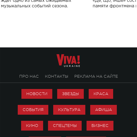
ждет одно из самых ожидаемых
«Де, Що, Інше» сос
музыкальных событий сезона.
памяти фронтмена
Михаила Клименко. 
особенный музыкал
посвященный артист
стало символом ис
настоящей любви.
ПРО НАС
КОНТАКТЫ
РЕКЛАМА НА САЙТЕ
НОВОСТИ
ЗВЕЗДЫ
КРАСА
СОБЫТИЯ
КУЛЬТУРА
АФИША
КИНО
СПЕЦТЕМЫ
БИЗНЕС