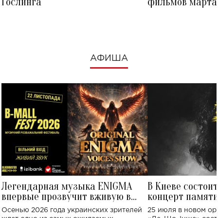
Гослинга
фильмов марта 
посмотреть в к
АФИША
Легендарная музыка ENIGMA
В Киеве состои
впервые прозвучит вживую в
концерт памят
Украине: где состоится концерт
Клименко: более
Осенью 2026 года украинских зрителей
25 июля в новом op
исполнят песн