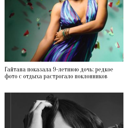
Гайтана показала 9-летнюю дочь: редкое
фото с отдыха растрогало поклонников