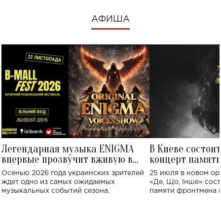
АФИША
Легендарная музыка ENIGMA
В Киеве состои
впервые прозвучит вживую в
концерт памят
Украине: где состоится концерт
Клименко: более
Осенью 2026 года украинских зрителей
25 июля в новом op
исполнят песн
ждет одно из самых ожидаемых
«Де, Що, Інше» сос
музыкальных событий сезона.
памяти фронтмена
Михаила Клименко. 
особенный музыкал
посвященный артист