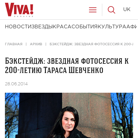
UK
НОВОСТИ
ЗВЕЗДЫ
КРАСА
СОБЫТИЯ
КУЛЬТУРА
АФ
ГЛАВНАЯ
АРХИВ
БЭКСТЕЙДЖ: ЗВЕЗДНАЯ ФОТОСЕССИЯ К 200-Л
Бэкстейдж: звездная фотосессия к
200-летию Тараса Шевченко
28.06.2014