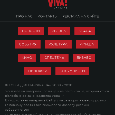
ПРО НАС
КОНТАКТЫ
РЕКЛАМА НА САЙТЕ
НОВОСТИ
ЗВЕЗДЫ
КРАСА
СОБЫТИЯ
КУЛЬТУРА
АФИША
КИНО
СПЕЦТЕМЫ
БИЗНЕС
ОБЛОЖКИ
КОЛУМНИСТЫ
© ТОВ «ЕДІМЕДІА-УКРАЇНА», 2008 - 2026
Усі права на матеріали, розміщені на сайті viva.ua, охороняються
відповідно до законодавства України.
Використання матеріалів Сайту viva.ua в оригінальному розмірі
(в повному обсязі) без письмового дозволу редакції
забороняється.
Дозволяється републікація та цитування статей обсягом не