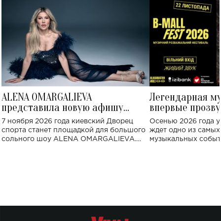
ALENA OMARGALIEVA
Легендарная м
представила новую афишу
впервые прозву
большого концерта во Дворце
Украине: где со
7 ноября 2026 года киевский Дворец
Осенью 2026 года у
спорта
спорта станет площадкой для большого
ждет одно из самы
сольного шоу ALENA OMARGALIEVA.
музыкальных событ
Концерт получил символичное название
«Не пьяная — влюбленная».