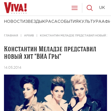
UK
НОВОСТИ
ЗВЕЗДЫ
КРАСА
СОБЫТИЯ
КУЛЬТУРА
АФ
ГЛАВНАЯ
АРХИВ
КОНСТАНТИН МЕЛАДЗЕ ПРЕДСТАВИЛ НОВЫЙ ХИТ
Константин Меладзе представил
новый хит "ВИА Гры"
14.05.2014