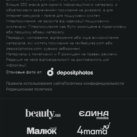
більше 250 знаків для одного інформаційного матеріалу, з
обов'язковим зазначенням посилання на джерело, а для
Інтернет-ресурсів – пряме для пошукових систем
гіперпосилання, не закрите від індексації пошуковими
системами. Гіперпосилання має бути розміщене в підзаголовку
або першому абзаці матеріалу.
Передрук, копіювання, відтворення або інше використання
матеріалів, які містять посилання на rexfeatures.com або
depositphotos.com, суворо заборонені.
Материалы с пометками
!
и
P
розміщені на правах реклами.
Редакція не несе відповідальності за достовірність цієї
інформації.
Стоковые фото от:
Правила использования сайта
Политика конфиденциальности
Редакционная политика