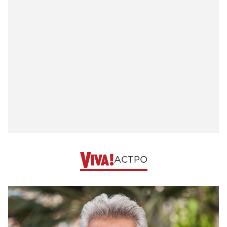
АСТРО