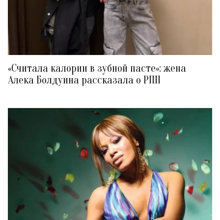
«Считала калории в зубной пасте»: жена
Алека Болдуина рассказала о РПП