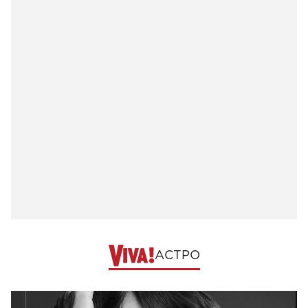
АСТРО