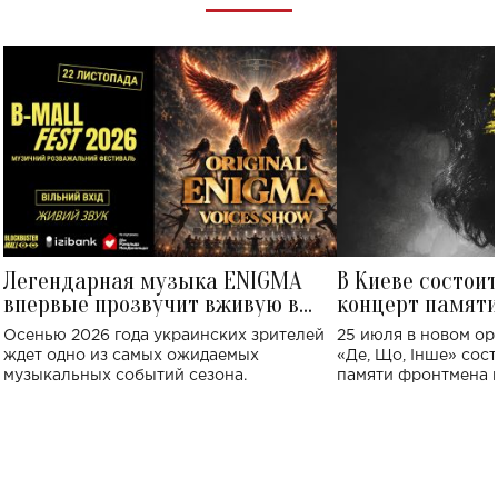
Легендарная музыка ENIGMA
В Киеве состои
впервые прозвучит вживую в
концерт памят
Украине: где состоится концерт
Клименко: более
Осенью 2026 года украинских зрителей
25 июля в новом op
исполнят песн
ждет одно из самых ожидаемых
«Де, Що, Інше» сос
музыкальных событий сезона.
памяти фронтмена
Михаила Клименко. 
особенный музыкал
посвященный артист
стало символом ис
настоящей любви.