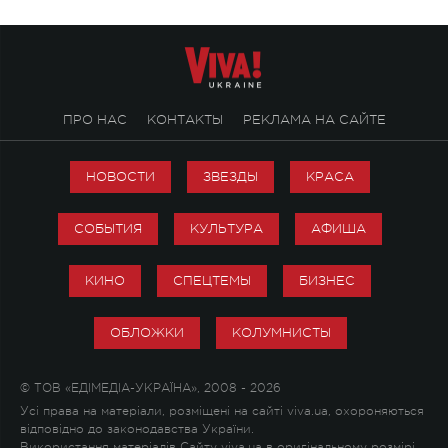
ПРО НАС
КОНТАКТЫ
РЕКЛАМА НА САЙТЕ
НОВОСТИ
ЗВЕЗДЫ
КРАСА
СОБЫТИЯ
КУЛЬТУРА
АФИША
КИНО
СПЕЦТЕМЫ
БИЗНЕС
ОБЛОЖКИ
КОЛУМНИСТЫ
© ТОВ «ЕДІМЕДІА-УКРАЇНА», 2008 - 2026
Усі права на матеріали, розміщені на сайті viva.ua, охороняються
відповідно до законодавства України.
Використання матеріалів Сайту viva.ua в оригінальному розмірі