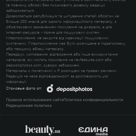
(в повному обсязі) без письмового дозволу редакції
забороняється.
Дозволяється републікація та цитування статей обсягом не
більше 250 знаків для одного інформаційного матеріалу, з
обов'язковим зазначенням посилання на джерело, а для
Інтернет-ресурсів – пряме для пошукових систем
гіперпосилання, не закрите від індексації пошуковими
системами. Гіперпосилання має бути розміщене в підзаголовку
або першому абзаці матеріалу.
Передрук, копіювання, відтворення або інше використання
матеріалів, які містять посилання на rexfeatures.com або
depositphotos.com, суворо заборонені.
Материалы с пометками
!
и
P
розміщені на правах реклами.
Редакція не несе відповідальності за достовірність цієї
інформації.
Стоковые фото от:
Правила использования сайта
Политика конфиденциальности
Редакционная политика