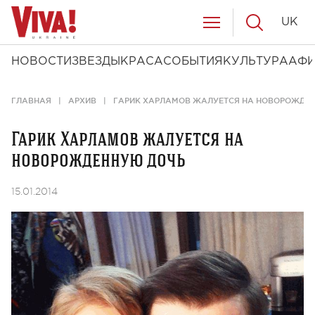
UK
НОВОСТИ
ЗВЕЗДЫ
КРАСА
СОБЫТИЯ
КУЛЬТУРА
АФ
ГЛАВНАЯ
АРХИВ
ГАРИК ХАРЛАМОВ ЖАЛУЕТСЯ НА НОВОРОЖДЕ
Гарик Харламов жалуется на
новорожденную дочь
15.01.2014