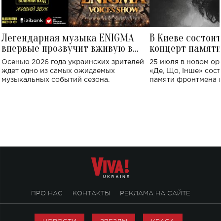
Легендарная музыка ENIGMA
В Киеве состои
впервые прозвучит вживую в
концерт памят
Украине: где состоится концерт
Клименко: более
Осенью 2026 года украинских зрителей
25 июля в новом op
исполнят песн
ждет одно из самых ожидаемых
«Де, Що, Інше» сос
музыкальных событий сезона.
памяти фронтмена
Михаила Клименко. 
особенный музыкал
посвященный артист
стало символом ис
настоящей любви.
ПРО НАС
КОНТАКТЫ
РЕКЛАМА НА САЙТЕ