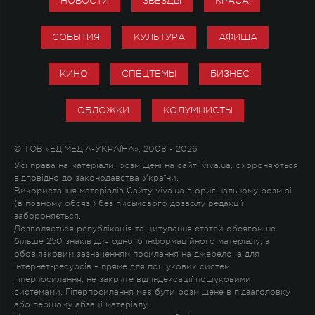
НОВОСТИ
ЗВЕЗДЫ
КРАСА
СОБЫТИЯ
КУЛЬТУРА
АФИША
КИНО
СПЕЦТЕМЫ
БИЗНЕС
ОБЛОЖКИ
КОЛУМНИСТЫ
© ТОВ «ЕДІМЕДІА-УКРАЇНА», 2008 - 2026
Усі права на матеріали, розміщені на сайті viva.ua, охороняються
відповідно до законодавства України.
Використання матеріалів Сайту viva.ua в оригінальному розмірі
(в повному обсязі) без письмового дозволу редакції
забороняється.
Дозволяється републікація та цитування статей обсягом не
більше 250 знаків для одного інформаційного матеріалу, з
обов'язковим зазначенням посилання на джерело, а для
Інтернет-ресурсів – пряме для пошукових систем
гіперпосилання, не закрите від індексації пошуковими
системами. Гіперпосилання має бути розміщене в підзаголовку
або першому абзаці матеріалу.