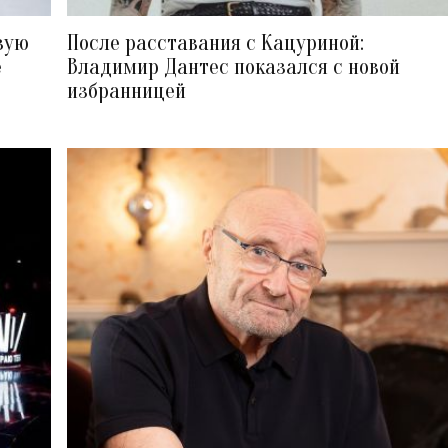
вую
После расставания с Кацуриной:
е
Владимир Дантес показался с новой
избранницей