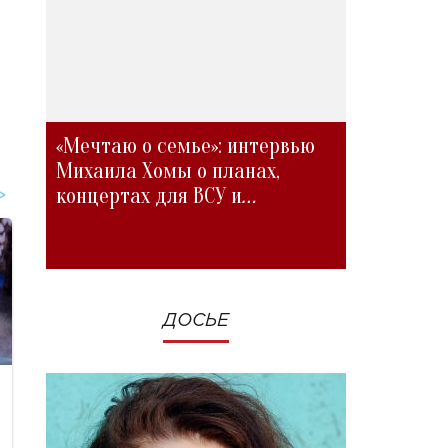
«Мечтаю о семье»: интервью
Михаила Хомы о планах,
концертах для ВСУ и
изменениях во время войны
ДОСЬЕ