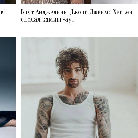
ов
Брат Анджелины Джоли Джеймс Хейвен
сделал каминг-аут