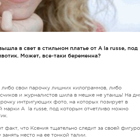
шла в свет в стильном платье от A la russe, под
вотик. Может, все-таки беременна?
 либо свои парочку лишних килограммов, либо
исчиков и журналистов шила в мешке не утаишь! На дн
парочку интригующих фото, на которых позирует в
й марки A la russe, под которым отчетливо можно
ик.
т факт, что Ксения тщательно следит за своей фигур
 занять место на ее тонкой талии.