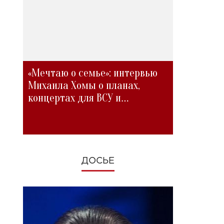
«Мечтаю о семье»: интервью
Михаила Хомы о планах,
концертах для ВСУ и
изменениях во время войны
ДОСЬЕ