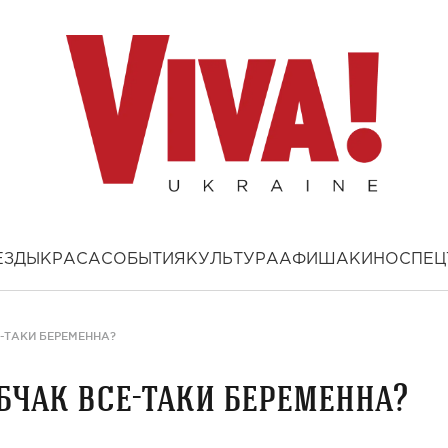
ЕЗДЫ
КРАСА
СОБЫТИЯ
КУЛЬТУРА
АФИША
КИНО
СПЕЦ
-ТАКИ БЕРЕМЕННА?
бчак все-таки беременна?