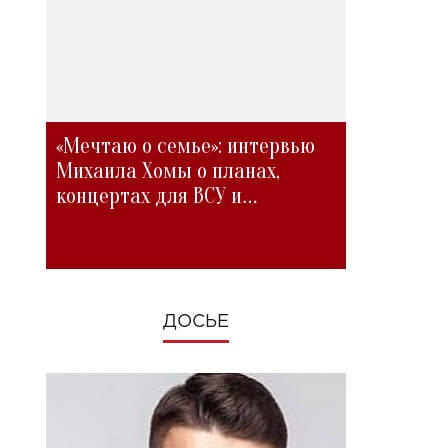
«Мечтаю о семье»: интервью
Михаила Хомы о планах,
концертах для ВСУ и
изменениях во время войны
ДОСЬЕ