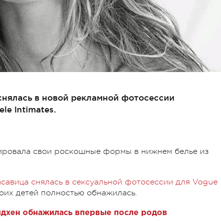
снялась в новой рекламной фотосессии
le Intimates.
ировала свои роскошные формы в нижнем белье из
асавица снялась в сексуальной фотосессии для Vogue
оих детей полностью обнажилась.
ндхен обнажилась впервые после родов